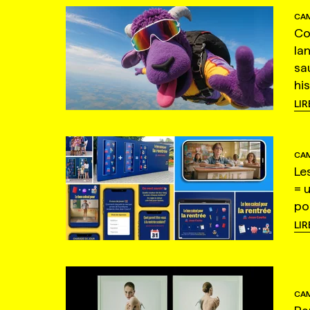
CAM
Co
la
sa
hi
LIR
CAM
Le
= 
po
LIR
CAM