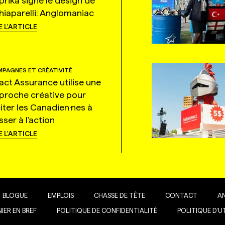
prika signe le design de
hiaparelli: Anglomaniac
E L'ARTICLE
PAGNES ET CRÉATIVITÉ
tact Assurance utilise une
proche créative pour
citer les Canadien·nes à
ser à l'action
E L'ARTICLE
BLOGUE
EMPLOIS
CHASSE DE TÊTE
CONTACT
A
IER EN BREF
POLITIQUE DE CONFIDENTIALITÉ
POLITIQUE D’U