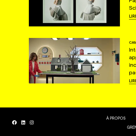
Pa
Sc
LIR
CAM
In
ap
in
pas
LIR
À PROPOS
GREN