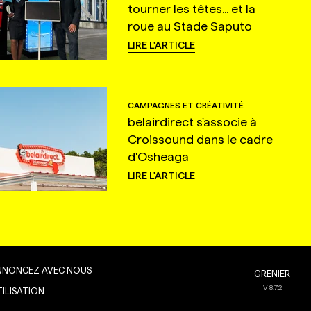
tourner les têtes... et la
roue au Stade Saputo
LIRE L'ARTICLE
CAMPAGNES ET CRÉATIVITÉ
belairdirect s'associe à
Croissound dans le cadre
d'Osheaga
LIRE L'ARTICLE
NNONCEZ AVEC NOUS
GRENIER
V
8.7.2
TILISATION