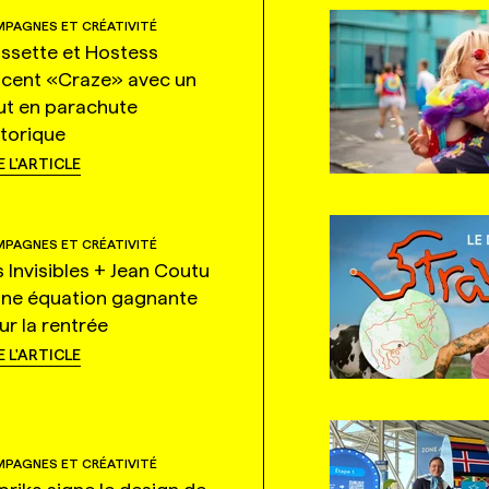
PAGNES ET CRÉATIVITÉ
ssette et Hostess
ncent «Craze» avec un
ut en parachute
storique
E L'ARTICLE
PAGNES ET CRÉATIVITÉ
s Invisibles + Jean Coutu
une équation gagnante
ur la rentrée
E L'ARTICLE
PAGNES ET CRÉATIVITÉ