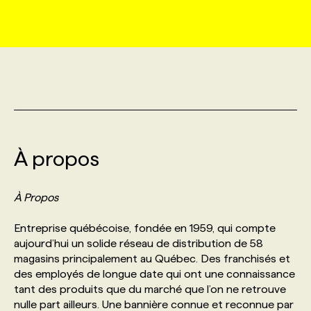
MARKETING ET COMMUNICATION
NOUVEAUX MANDATS
AFFICHEZ UN POSTE / TARIFS
CANDIDAT
BULLETIN RECRUTEMENT
NOS CONFÉRENCES
FORMATIONS
WEB & MÉDIAS SOCIAUX
VOIR LES OFFRES
AFFAIRES DE L'INDUSTRIE
CONSULTER LA CVTHÈQUE
INFOLETTRE PUBLICITÉ
FAQ
NOS FORMATIONS EN LIGNE
CHASSE DE TÊTE
MARKETING DURABLE
PROFIL CANDIDAT
INITIATIVES NUMÉRIQUES
PROFIL ENTREPRISE
ANNONCEZ AVEC NOUS
ANNONCEZ AVEC NOUS
NOS PARCOURS DE FORMATIONS
SERVICE DE CHASSE DE TÊTE
À propos
GEO/SEO
PRIX ET DISTINCTIONS
FAQ
FORMATIONS PERSONNALISÉES
NOS TARIFS
À Propos
ÉVÉNEMENTIEL
TENDANCES
ANNONCEZ AVEC NOUS
NOS FORMATEUR‧RICES
NOS EXPERTISES
Entreprise québécoise, fondée en 1959, qui compte
aujourd’hui un solide réseau de distribution de 58
NOS AUTEUR‧RICES
POURQUOI CHOISIR NOS FORMATIONS
FAQ
magasins principalement au Québec. Des franchisés et
des employés de longue date qui ont une connaissance
tant des produits que du marché que l’on ne retrouve
NOS TARIFS
ANNONCEZ AVEC NOUS
nulle part ailleurs. Une bannière connue et reconnue par