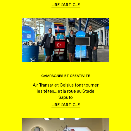
LIRE L'ARTICLE
CAMPAGNES ET CRÉATIVITÉ
Air Transat et Celsius font tourner
les têtes... et la roue au Stade
Saputo
LIRE L'ARTICLE