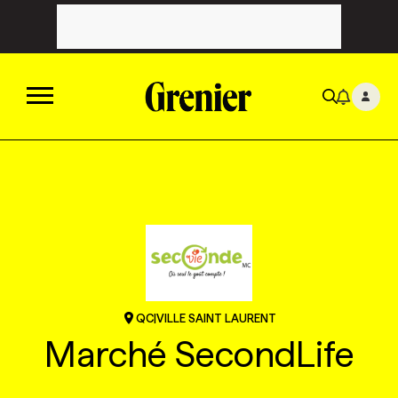
ACTUALITÉS
CATÉGORIES
MAGAZINE
TOUTES LES CATÉGORIES
CHRONIQUES
FORFAITS ABONNEMENT
INFOLETTRES
QC
|
VILLE SAINT LAURENT
TOUTES LES CHRONIQUES
CAMPAGNES ET CRÉATIVITÉ
VOIR TOUTES LES PARUTIONS
INFOLETTRE EN BREF
EMPLOIS
Marché SecondLife
NOUVEAU!
RESSOURCES HUMAINES
NOMINATIONS
ANNONCEZ AVEC NOUS
BULLETIN FORMATION
EMPLOYEUR
CONFÉRENCES