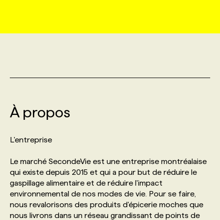
MARKETING ET COMMUNICATION
NOUVEAUX MANDATS
AFFICHEZ UN POSTE / TARIFS
CANDIDAT
BULLETIN RECRUTEMENT
NOS CONFÉRENCES
FORMATIONS
WEB & MÉDIAS SOCIAUX
VOIR LES OFFRES
AFFAIRES DE L'INDUSTRIE
CONSULTER LA CVTHÈQUE
INFOLETTRE PUBLICITÉ
FAQ
NOS FORMATIONS EN LIGNE
CHASSE DE TÊTE
MARKETING DURABLE
PROFIL CANDIDAT
INITIATIVES NUMÉRIQUES
PROFIL ENTREPRISE
ANNONCEZ AVEC NOUS
ANNONCEZ AVEC NOUS
NOS PARCOURS DE FORMATIONS
SERVICE DE CHASSE DE TÊTE
À propos
GEO/SEO
PRIX ET DISTINCTIONS
FAQ
FORMATIONS PERSONNALISÉES
NOS TARIFS
L'entreprise
ÉVÉNEMENTIEL
TENDANCES
ANNONCEZ AVEC NOUS
NOS FORMATEUR‧RICES
NOS EXPERTISES
Le marché SecondeVie est une entreprise montréalaise
qui existe depuis 2015 et qui a pour but de réduire le
NOS AUTEUR‧RICES
POURQUOI CHOISIR NOS FORMATIONS
FAQ
gaspillage alimentaire et de réduire l'impact
environnemental de nos modes de vie. Pour se faire,
nous revalorisons des produits d'épicerie moches que
NOS TARIFS
ANNONCEZ AVEC NOUS
nous livrons dans un réseau grandissant de points de