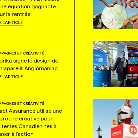
une équation gagnante
ur la rentrée
E L'ARTICLE
PAGNES ET CRÉATIVITÉ
prika signe le design de
hiaparelli: Anglomaniac
E L'ARTICLE
PAGNES ET CRÉATIVITÉ
tact Assurance utilise une
proche créative pour
citer les Canadien·nes à
ser à l'action