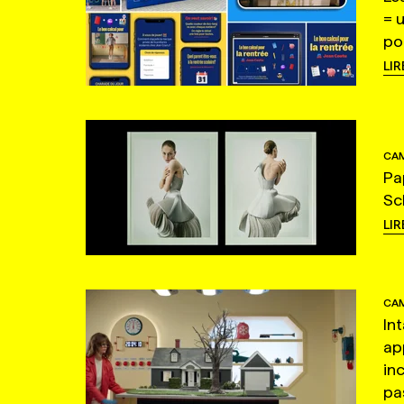
= 
po
LIR
CAM
Pa
Sc
LIR
CAM
In
ap
in
pas