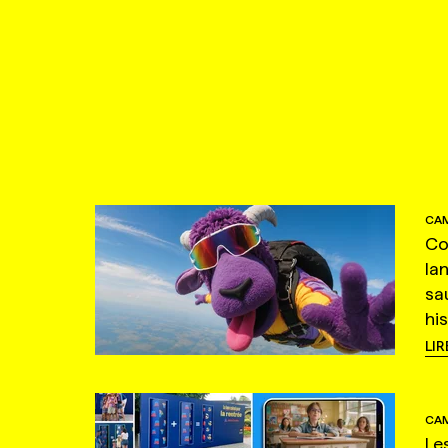
CAM
Co
la
sa
hi
LIR
CAM
Le