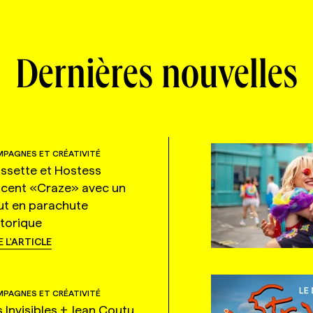
Dernières nouvelles
PAGNES ET CRÉATIVITÉ
ssette et Hostess
ncent «Craze» avec un
ut en parachute
storique
E L'ARTICLE
PAGNES ET CRÉATIVITÉ
s Invisibles + Jean Coutu