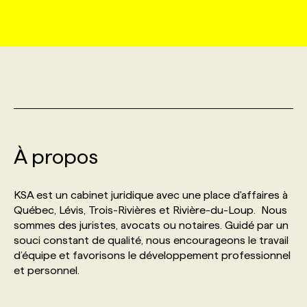
MARKETING ET COMMUNICATION
NOUVEAUX MANDATS
AFFICHEZ UN POSTE / TARIFS
CANDIDAT
BULLETIN RECRUTEMENT
NOS CONFÉRENCES
FORMATIONS
WEB & MÉDIAS SOCIAUX
VOIR LES OFFRES
AFFAIRES DE L'INDUSTRIE
CONSULTER LA CVTHÈQUE
INFOLETTRE PUBLICITÉ
FAQ
NOS FORMATIONS EN LIGNE
CHASSE DE TÊTE
MARKETING DURABLE
PROFIL CANDIDAT
INITIATIVES NUMÉRIQUES
PROFIL ENTREPRISE
ANNONCEZ AVEC NOUS
ANNONCEZ AVEC NOUS
NOS PARCOURS DE FORMATIONS
SERVICE DE CHASSE DE TÊTE
À propos
GEO/SEO
PRIX ET DISTINCTIONS
FAQ
FORMATIONS PERSONNALISÉES
NOS TARIFS
KSA est un cabinet juridique avec une place d'affaires à
ÉVÉNEMENTIEL
TENDANCES
ANNONCEZ AVEC NOUS
Québec, Lévis, Trois-Rivières et Rivière-du-Loup. Nous
NOS FORMATEUR‧RICES
NOS EXPERTISES
sommes des juristes, avocats ou notaires. Guidé par un
souci constant de qualité, nous encourageons le travail
NOS AUTEUR‧RICES
POURQUOI CHOISIR NOS FORMATIONS
FAQ
d’équipe et favorisons le développement professionnel
et personnel.
NOS TARIFS
ANNONCEZ AVEC NOUS