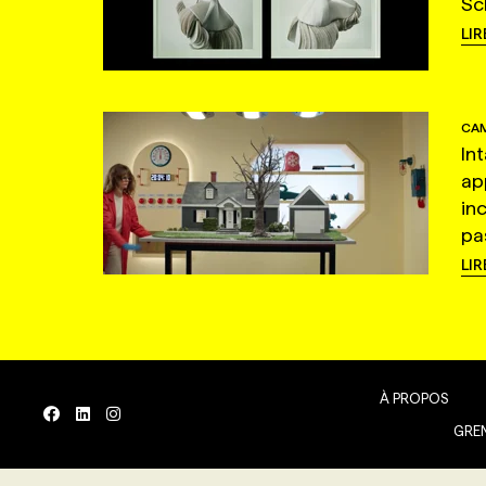
Sc
LIR
CAM
In
ap
in
pas
LIR
À PROPOS
GREN