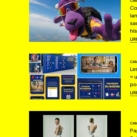
CAM
Co
la
sa
hi
LIR
CAM
Le
= 
po
LIR
CAM
Pa