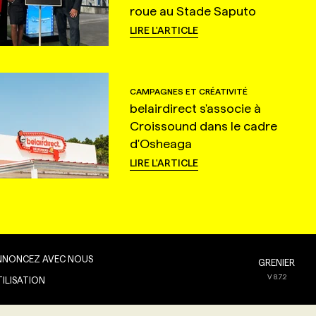
roue au Stade Saputo
LIRE L'ARTICLE
CAMPAGNES ET CRÉATIVITÉ
belairdirect s'associe à
Croissound dans le cadre
d'Osheaga
LIRE L'ARTICLE
NNONCEZ AVEC NOUS
GRENIER
V
8.7.2
TILISATION