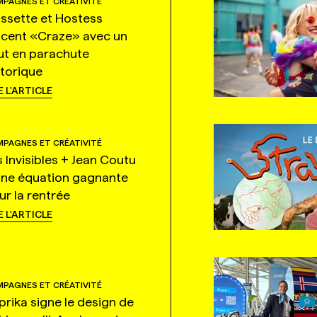
PAGNES ET CRÉATIVITÉ
ssette et Hostess
ncent «Craze» avec un
ut en parachute
storique
E L'ARTICLE
PAGNES ET CRÉATIVITÉ
s Invisibles + Jean Coutu
une équation gagnante
ur la rentrée
E L'ARTICLE
PAGNES ET CRÉATIVITÉ
prika signe le design de