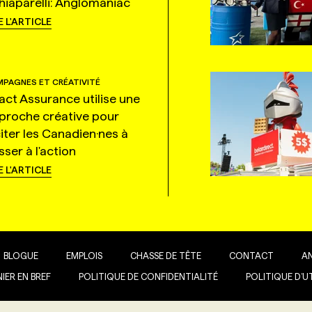
hiaparelli: Anglomaniac
E L'ARTICLE
PAGNES ET CRÉATIVITÉ
tact Assurance utilise une
proche créative pour
citer les Canadien·nes à
ser à l'action
E L'ARTICLE
BLOGUE
EMPLOIS
CHASSE DE TÊTE
CONTACT
A
IER EN BREF
POLITIQUE DE CONFIDENTIALITÉ
POLITIQUE D’U