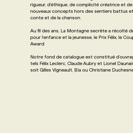
rigueur, d’éthique, de complicité créatrice et 
NOS TARIFS
ANNONCEZ AVEC NOUS
nouveaux concepts hors des sentiers battus et 
conte et de la chanson.
PROGRAMMES DE SUBVENTIONS
Au fil des ans, La Montagne secrète a récolté de
pour l’enfance et la jeunesse, le Prix Félix, le
Award.
FAQ
Notre fond de catalogue est constitué d’ouvrag
ANNONCEZ AVEC NOUS
tels Félix Leclerc, Claude Aubry et Lionel Daunais,
soit Gilles Vigneault, Bïa ou Christiane Duchesne