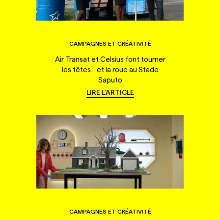
CAMPAGNES ET CRÉATIVITÉ
Air Transat et Celsius font tourner
les têtes... et la roue au Stade
Saputo
LIRE L'ARTICLE
CAMPAGNES ET CRÉATIVITÉ