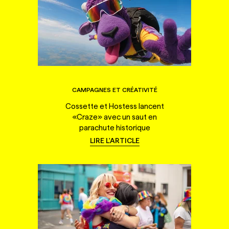
CAMPAGNES ET CRÉATIVITÉ
Cossette et Hostess lancent
«Craze» avec un saut en
parachute historique
LIRE L'ARTICLE