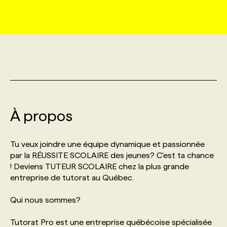
MARKETING ET COMMUNICATION
NOUVEAUX MANDATS
AFFICHEZ UN POSTE / TARIFS
CANDIDAT
BULLETIN RECRUTEMENT
NOS CONFÉRENCES
FORMATIONS
WEB & MÉDIAS SOCIAUX
VOIR LES OFFRES
AFFAIRES DE L'INDUSTRIE
CONSULTER LA CVTHÈQUE
INFOLETTRE PUBLICITÉ
FAQ
NOS FORMATIONS EN LIGNE
CHASSE DE TÊTE
MARKETING DURABLE
PROFIL CANDIDAT
INITIATIVES NUMÉRIQUES
PROFIL ENTREPRISE
ANNONCEZ AVEC NOUS
ANNONCEZ AVEC NOUS
NOS PARCOURS DE FORMATIONS
SERVICE DE CHASSE DE TÊTE
À propos
GEO/SEO
PRIX ET DISTINCTIONS
FAQ
FORMATIONS PERSONNALISÉES
NOS TARIFS
Tu veux joindre une équipe dynamique et passionnée
ÉVÉNEMENTIEL
TENDANCES
ANNONCEZ AVEC NOUS
par la RÉUSSITE SCOLAIRE des jeunes? C'est ta chance
NOS FORMATEUR‧RICES
NOS EXPERTISES
! Deviens TUTEUR SCOLAIRE chez la plus grande
entreprise de tutorat au Québec.
NOS AUTEUR‧RICES
POURQUOI CHOISIR NOS FORMATIONS
FAQ
Qui nous sommes?
NOS TARIFS
ANNONCEZ AVEC NOUS
Tutorat Pro est une entreprise québécoise spécialisée