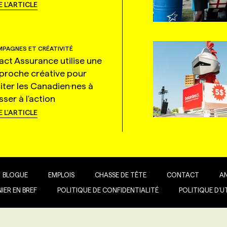
E L'ARTICLE
PAGNES ET CRÉATIVITÉ
tact Assurance utilise une
proche créative pour
citer les Canadien·nes à
ser à l'action
E L'ARTICLE
BLOGUE
EMPLOIS
CHASSE DE TÊTE
CONTACT
A
IER EN BREF
POLITIQUE DE CONFIDENTIALITÉ
POLITIQUE D’U