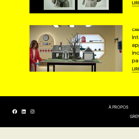
LIR
CAM
In
ap
in
pas
LIR
À PROPOS
GREN