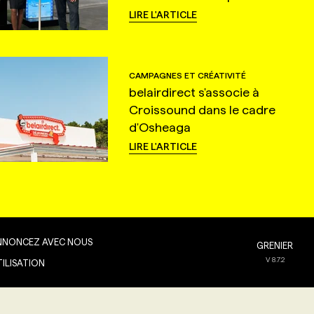
LIRE L'ARTICLE
CAMPAGNES ET CRÉATIVITÉ
belairdirect s'associe à
Croissound dans le cadre
d'Osheaga
LIRE L'ARTICLE
NNONCEZ AVEC NOUS
GRENIER
V
8.7.2
TILISATION