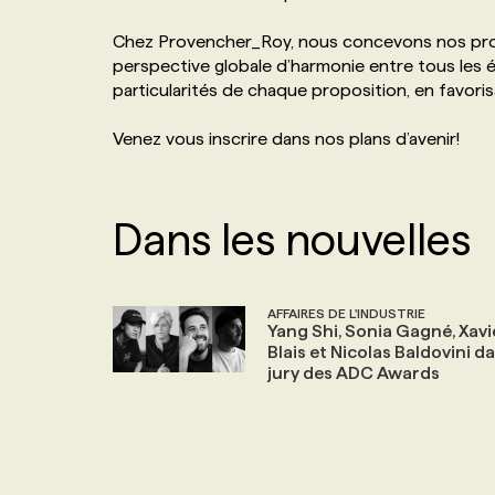
NOS TARIFS
ANNONCEZ AVEC NOUS
Chez Provencher_Roy, nous concevons nos proj
perspective globale d’harmonie entre tous les é
particularités de chaque proposition, en favorisan
PROGRAMMES DE SUBVENTIONS
Venez vous inscrire dans nos plans d’avenir!
FAQ
Dans les nouvelles
ANNONCEZ AVEC NOUS
AFFAIRES DE L'INDUSTRIE
Yang Shi, Sonia Gagné, Xavi
Blais et Nicolas Baldovini da
jury des ADC Awards