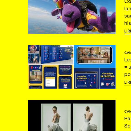
Co
la
sa
hi
LIR
CAM
Le
= 
po
LIR
CAM
Pa
Sc