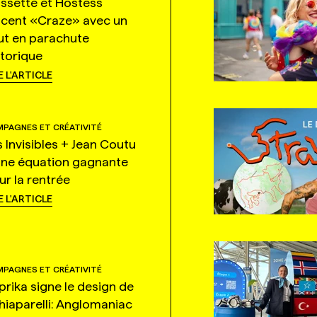
ssette et Hostess
ncent «Craze» avec un
ut en parachute
storique
E L'ARTICLE
PAGNES ET CRÉATIVITÉ
s Invisibles + Jean Coutu
une équation gagnante
ur la rentrée
E L'ARTICLE
PAGNES ET CRÉATIVITÉ
prika signe le design de
hiaparelli: Anglomaniac