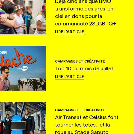
Déjà cinq ans que BMO
transforme des arcs-en-
ciel en dons pour la
communauté 2SLGBTQ+
LIRE L'ARTICLE
CAMPAGNES ET CRÉATIVITÉ
Top 10 du mois de juillet
LIRE L'ARTICLE
CAMPAGNES ET CRÉATIVITÉ
Air Transat et Celsius font
tourner les têtes... et la
roue au Stade Saputo