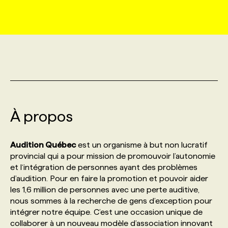
MARKETING ET COMMUNICATION
NOUVEAUX MANDATS
AFFICHEZ UN POSTE / TARIFS
CANDIDAT
BULLETIN RECRUTEMENT
NOS CONFÉRENCES
FORMATIONS
WEB & MÉDIAS SOCIAUX
VOIR LES OFFRES
AFFAIRES DE L'INDUSTRIE
CONSULTER LA CVTHÈQUE
INFOLETTRE PUBLICITÉ
FAQ
NOS FORMATIONS EN LIGNE
CHASSE DE TÊTE
MARKETING DURABLE
PROFIL CANDIDAT
INITIATIVES NUMÉRIQUES
PROFIL ENTREPRISE
ANNONCEZ AVEC NOUS
ANNONCEZ AVEC NOUS
NOS PARCOURS DE FORMATIONS
SERVICE DE CHASSE DE TÊTE
À propos
GEO/SEO
PRIX ET DISTINCTIONS
FAQ
FORMATIONS PERSONNALISÉES
NOS TARIFS
Audition Québec
est un organisme à but non lucratif
ÉVÉNEMENTIEL
TENDANCES
ANNONCEZ AVEC NOUS
provincial qui a pour mission de promouvoir l’autonomie
NOS FORMATEUR‧RICES
NOS EXPERTISES
et l‘intégration de personnes ayant des problèmes
d’audition. Pour en faire la promotion et pouvoir aider
NOS AUTEUR‧RICES
POURQUOI CHOISIR NOS FORMATIONS
FAQ
les 1,6 million de personnes avec une perte auditive,
nous sommes à la recherche de gens d’exception pour
intégrer notre équipe. C’est une occasion unique de
NOS TARIFS
ANNONCEZ AVEC NOUS
collaborer à un nouveau modèle d’association innovant