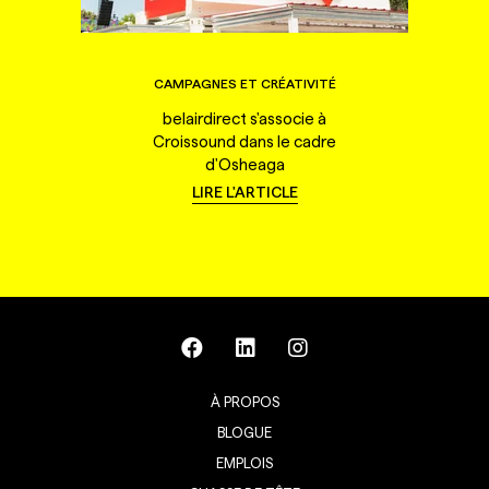
CAMPAGNES ET CRÉATIVITÉ
belairdirect s'associe à
Croissound dans le cadre
d'Osheaga
LIRE L'ARTICLE
À PROPOS
BLOGUE
EMPLOIS