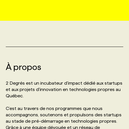
MARKETING ET COMMUNICATION
NOUVEAUX MANDATS
AFFICHEZ UN POSTE / TARIFS
CANDIDAT
BULLETIN RECRUTEMENT
NOS CONFÉRENCES
FORMATIONS
WEB & MÉDIAS SOCIAUX
VOIR LES OFFRES
AFFAIRES DE L'INDUSTRIE
CONSULTER LA CVTHÈQUE
INFOLETTRE PUBLICITÉ
FAQ
NOS FORMATIONS EN LIGNE
CHASSE DE TÊTE
MARKETING DURABLE
PROFIL CANDIDAT
INITIATIVES NUMÉRIQUES
PROFIL ENTREPRISE
ANNONCEZ AVEC NOUS
ANNONCEZ AVEC NOUS
NOS PARCOURS DE FORMATIONS
SERVICE DE CHASSE DE TÊTE
À propos
GEO/SEO
PRIX ET DISTINCTIONS
FAQ
FORMATIONS PERSONNALISÉES
NOS TARIFS
2 Degrés est un incubateur d'impact dédié aux startups
ÉVÉNEMENTIEL
TENDANCES
ANNONCEZ AVEC NOUS
NOS FORMATEUR‧RICES
NOS EXPERTISES
et aux projets d'innovation en technologies propres au
Québec.
NOS AUTEUR‧RICES
POURQUOI CHOISIR NOS FORMATIONS
FAQ
C’est au travers de nos programmes que nous
accompagnons, soutenons et propulsons des startups
au stade de pré-démarrage en technologies propres.
NOS TARIFS
ANNONCEZ AVEC NOUS
Grâce à une équipe dévouée et un réseau de