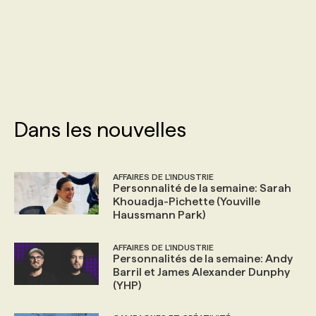
PROGRAMMES DE SUBVENTIONS
FAQ
ANNONCEZ AVEC NOUS
Dans les nouvelles
AFFAIRES DE L'INDUSTRIE
Personnalité de la semaine: Sarah
Khouadja-Pichette (Youville
Haussmann Park)
AFFAIRES DE L'INDUSTRIE
Personnalités de la semaine: Andy
Barril et James Alexander Dunphy
(YHP)