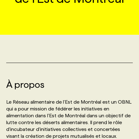
MARKETING ET COMMUNICATION
NOUVEAUX MANDATS
AFFICHEZ UN POSTE / TARIFS
CANDIDAT
BULLETIN RECRUTEMENT
NOS CONFÉRENCES
FORMATIONS
WEB & MÉDIAS SOCIAUX
VOIR LES OFFRES
AFFAIRES DE L'INDUSTRIE
CONSULTER LA CVTHÈQUE
INFOLETTRE PUBLICITÉ
FAQ
NOS FORMATIONS EN LIGNE
CHASSE DE TÊTE
MARKETING DURABLE
PROFIL CANDIDAT
INITIATIVES NUMÉRIQUES
PROFIL ENTREPRISE
ANNONCEZ AVEC NOUS
ANNONCEZ AVEC NOUS
NOS PARCOURS DE FORMATIONS
SERVICE DE CHASSE DE TÊTE
GEO/SEO
PRIX ET DISTINCTIONS
FAQ
FORMATIONS PERSONNALISÉES
NOS TARIFS
À propos
ÉVÉNEMENTIEL
TENDANCES
ANNONCEZ AVEC NOUS
NOS FORMATEUR‧RICES
NOS EXPERTISES
Le Réseau alimentaire de l'Est de Montréal est un OBNL
qui a pour mission de fédérer les initiatives en
NOS AUTEUR‧RICES
POURQUOI CHOISIR NOS FORMATIONS
FAQ
alimentation dans l'Est de Montréal dans un objectif de
lutte contre les déserts alimentaires. Il prend le rôle
d'incubateur d'initiatives collectives et concertées
NOS TARIFS
ANNONCEZ AVEC NOUS
visant la création de projets mutualisés et locaux.