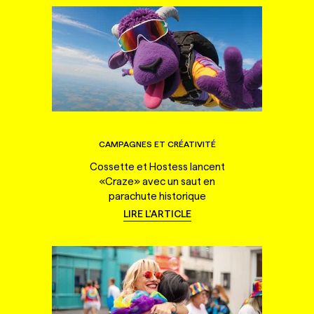
CAMPAGNES ET CRÉATIVITÉ
Cossette et Hostess lancent
«Craze» avec un saut en
parachute historique
LIRE L'ARTICLE