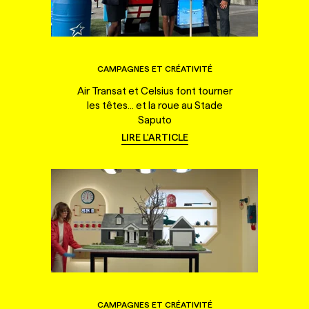
CAMPAGNES ET CRÉATIVITÉ
Air Transat et Celsius font tourner
les têtes... et la roue au Stade
Saputo
LIRE L'ARTICLE
CAMPAGNES ET CRÉATIVITÉ