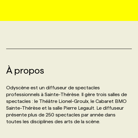
MARKETING ET COMMUNICATION
NOUVEAUX MANDATS
AFFICHEZ UN POSTE / TARIFS
CANDIDAT
BULLETIN RECRUTEMENT
NOS CONFÉRENCES
FORMATIONS
WEB & MÉDIAS SOCIAUX
VOIR LES OFFRES
AFFAIRES DE L'INDUSTRIE
CONSULTER LA CVTHÈQUE
INFOLETTRE PUBLICITÉ
FAQ
NOS FORMATIONS EN LIGNE
CHASSE DE TÊTE
MARKETING DURABLE
PROFIL CANDIDAT
INITIATIVES NUMÉRIQUES
PROFIL ENTREPRISE
ANNONCEZ AVEC NOUS
ANNONCEZ AVEC NOUS
NOS PARCOURS DE FORMATIONS
SERVICE DE CHASSE DE TÊTE
À propos
GEO/SEO
PRIX ET DISTINCTIONS
FAQ
FORMATIONS PERSONNALISÉES
NOS TARIFS
Odyscène est un diffuseur de spectacles
ÉVÉNEMENTIEL
TENDANCES
ANNONCEZ AVEC NOUS
professionnels à Sainte-Thérèse. Il gère trois salles de
NOS FORMATEUR‧RICES
NOS EXPERTISES
spectacles : le Théâtre Lionel-Groulx, le Cabaret BMO
Sainte-Thérèse et la salle Pierre Legault. Le diffuseur
NOS AUTEUR‧RICES
POURQUOI CHOISIR NOS FORMATIONS
FAQ
présente plus de 250 spectacles par année dans
toutes les disciplines des arts de la scène.
NOS TARIFS
ANNONCEZ AVEC NOUS