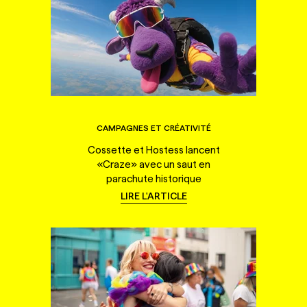
CAMPAGNES ET CRÉATIVITÉ
Cossette et Hostess lancent
«Craze» avec un saut en
parachute historique
LIRE L'ARTICLE