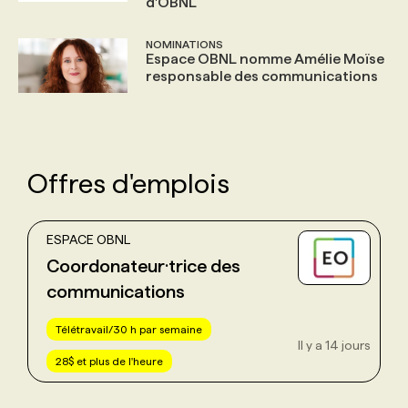
d'OBNL
NOMINATIONS
Espace OBNL nomme Amélie Moïse
responsable des communications
Offres d'emplois
ESPACE OBNL
Coordonateur·trice des
communications
Télétravail/30 h par semaine
Il y a 14 jours
28$ et plus de l'heure