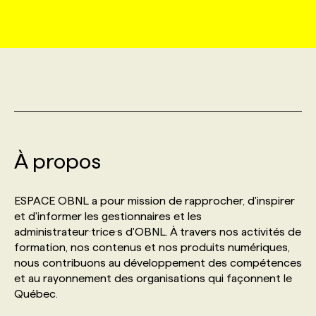
MARKETING ET COMMUNICATION
NOUVEAUX MANDATS
AFFICHEZ UN POSTE / TARIFS
CANDIDAT
BULLETIN RECRUTEMENT
NOS CONFÉRENCES
FORMATIONS
WEB & MÉDIAS SOCIAUX
VOIR LES OFFRES
AFFAIRES DE L'INDUSTRIE
CONSULTER LA CVTHÈQUE
INFOLETTRE PUBLICITÉ
FAQ
NOS FORMATIONS EN LIGNE
CHASSE DE TÊTE
MARKETING DURABLE
PROFIL CANDIDAT
INITIATIVES NUMÉRIQUES
PROFIL ENTREPRISE
ANNONCEZ AVEC NOUS
ANNONCEZ AVEC NOUS
NOS PARCOURS DE FORMATIONS
SERVICE DE CHASSE DE TÊTE
À propos
GEO/SEO
PRIX ET DISTINCTIONS
FAQ
FORMATIONS PERSONNALISÉES
NOS TARIFS
ESPACE OBNL a pour mission de rapprocher, d'inspirer
ÉVÉNEMENTIEL
TENDANCES
ANNONCEZ AVEC NOUS
et d'informer les gestionnaires et les
NOS FORMATEUR‧RICES
NOS EXPERTISES
administrateur·trice·s d'OBNL. À travers nos activités de
formation, nos contenus et nos produits numériques,
NOS AUTEUR‧RICES
POURQUOI CHOISIR NOS FORMATIONS
FAQ
nous contribuons au développement des compétences
et au rayonnement des organisations qui façonnent le
Québec.
NOS TARIFS
ANNONCEZ AVEC NOUS