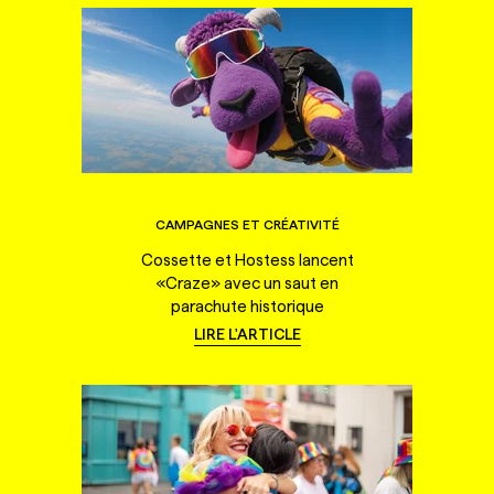
CAMPAGNES ET CRÉATIVITÉ
Cossette et Hostess lancent
«Craze» avec un saut en
parachute historique
LIRE L'ARTICLE