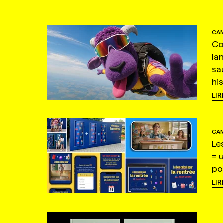
CAM
Co
la
sa
hi
LIR
CAM
Le
= 
po
LIR