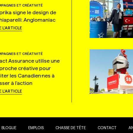
PAGNES ET CRÉATIVITÉ
prika signe le design de
hiaparelli: Anglomaniac
E L'ARTICLE
PAGNES ET CRÉATIVITÉ
tact Assurance utilise une
proche créative pour
citer les Canadien·nes à
ser à l'action
E L'ARTICLE
BLOGUE
EMPLOIS
CHASSE DE TÊTE
CONTACT
A