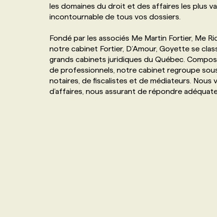
les domaines du droit et des affaires les plus var
NOS TARIFS
ANNONCEZ AVEC NOUS
incontournable de tous vos dossiers.
Fondé par les associés Me Martin Fortier, Me R
PROGRAMMES DE SUBVENTIONS
notre cabinet Fortier, D’Amour, Goyette se cla
grands cabinets juridiques du Québec. Composé
de professionnels, notre cabinet regroupe sous
FAQ
notaires, de fiscalistes et de médiateurs. Nous 
d’affaires, nous assurant de répondre adéquat
ANNONCEZ AVEC NOUS