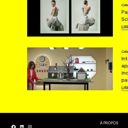
CAM
Pa
Sc
LIR
CAM
In
ap
in
pas
LIR
À PROPOS