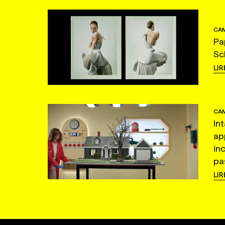
CAM
Pa
Sc
LIR
CAM
In
ap
in
pas
LIR