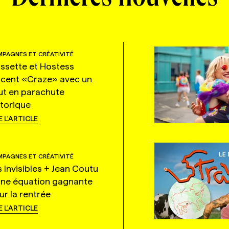
PAGNES ET CRÉATIVITÉ
ssette et Hostess
ncent «Craze» avec un
ut en parachute
storique
E L'ARTICLE
PAGNES ET CRÉATIVITÉ
s Invisibles + Jean Coutu
une équation gagnante
ur la rentrée
E L'ARTICLE