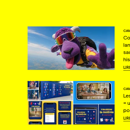
CAM
Co
la
sa
hi
LIR
CAM
Le
= 
po
LIR