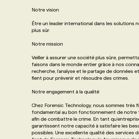
NOS TARIFS
ANNONCEZ AVEC NOUS
Notre vision
Être un leader international dans les solutions 
PROGRAMMES DE SUBVENTIONS
plus sûr.
Notre mission
FAQ
Veiller à assurer une société plus sûre, permet
faisons dans le monde entier grâce à nos connai
ANNONCEZ AVEC NOUS
recherche, l’analyse et le partage de données et
fient pour prévenir et résoudre des crimes.
Notre engagement à la qualité
Chez Forensic Technology, nous sommes très fie
fondamental au bon fonctionnement de notre te
afin de combattre le crime. En tant qu’entrepri
garantissent notre capacité à satisfaire les besoi
possibles. Une excellente qualité des services 