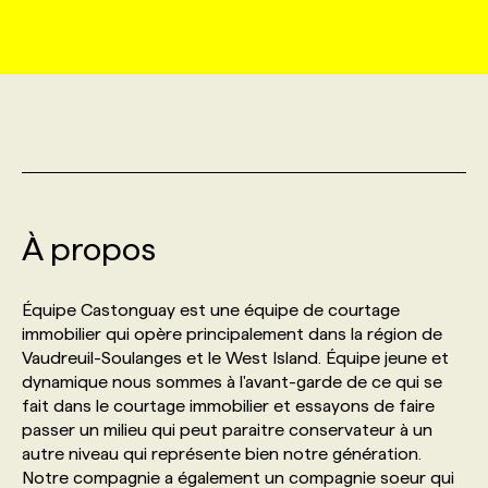
MARKETING ET COMMUNICATION
NOUVEAUX MANDATS
AFFICHEZ UN POSTE / TARIFS
CANDIDAT
BULLETIN RECRUTEMENT
NOS CONFÉRENCES
FORMATIONS
WEB & MÉDIAS SOCIAUX
VOIR LES OFFRES
AFFAIRES DE L'INDUSTRIE
CONSULTER LA CVTHÈQUE
INFOLETTRE PUBLICITÉ
FAQ
NOS FORMATIONS EN LIGNE
CHASSE DE TÊTE
MARKETING DURABLE
PROFIL CANDIDAT
INITIATIVES NUMÉRIQUES
PROFIL ENTREPRISE
ANNONCEZ AVEC NOUS
ANNONCEZ AVEC NOUS
NOS PARCOURS DE FORMATIONS
SERVICE DE CHASSE DE TÊTE
À propos
GEO/SEO
PRIX ET DISTINCTIONS
FAQ
FORMATIONS PERSONNALISÉES
NOS TARIFS
Équipe Castonguay est une équipe de courtage
ÉVÉNEMENTIEL
TENDANCES
ANNONCEZ AVEC NOUS
immobilier qui opère principalement dans la région de
NOS FORMATEUR‧RICES
NOS EXPERTISES
Vaudreuil-Soulanges et le West Island. Équipe jeune et
dynamique nous sommes à l'avant-garde de ce qui se
NOS AUTEUR‧RICES
POURQUOI CHOISIR NOS FORMATIONS
FAQ
fait dans le courtage immobilier et essayons de faire
passer un milieu qui peut paraitre conservateur à un
autre niveau qui représente bien notre génération.
NOS TARIFS
ANNONCEZ AVEC NOUS
Notre compagnie a également un compagnie soeur qui