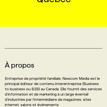
MARKETING ET COMMUNICATION
NOUVEAUX MANDATS
AFFICHEZ UN POSTE / TARIFS
CANDIDAT
BULLETIN RECRUTEMENT
NOS CONFÉRENCES
FORMATIONS
WEB & MÉDIAS SOCIAUX
VOIR LES OFFRES
AFFAIRES DE L'INDUSTRIE
CONSULTER LA CVTHÈQUE
INFOLETTRE PUBLICITÉ
FAQ
NOS FORMATIONS EN LIGNE
CHASSE DE TÊTE
MARKETING DURABLE
PROFIL CANDIDAT
INITIATIVES NUMÉRIQUES
PROFIL ENTREPRISE
ANNONCEZ AVEC NOUS
ANNONCEZ AVEC NOUS
NOS PARCOURS DE FORMATIONS
SERVICE DE CHASSE DE TÊTE
GEO/SEO
PRIX ET DISTINCTIONS
FAQ
FORMATIONS PERSONNALISÉES
NOS TARIFS
À propos
ÉVÉNEMENTIEL
TENDANCES
ANNONCEZ AVEC NOUS
NOS FORMATEUR‧RICES
NOS EXPERTISES
Entreprise de propriété familiale, Newcom Media est le
principal éditeur de contenu interentreprise (Business
NOS AUTEUR‧RICES
POURQUOI CHOISIR NOS FORMATIONS
FAQ
to business ou B2B) au Canada. Elle fournit des services
d’information et de marketing à un large éventail
d’industries par l’intermédiaire de magazines, sites
NOS TARIFS
ANNONCEZ AVEC NOUS
internet, salons et événements.