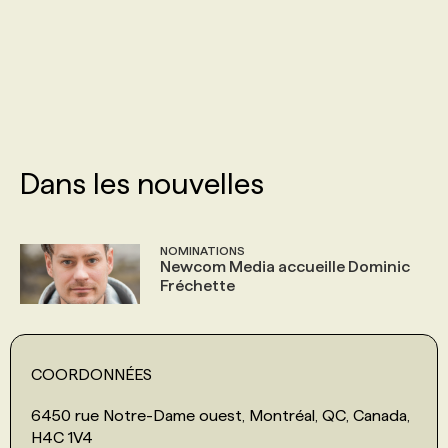
PROGRAMMES DE SUBVENTIONS
FAQ
ANNONCEZ AVEC NOUS
Dans les nouvelles
NOMINATIONS
Newcom Media accueille Dominic
Fréchette
COORDONNÉES
6450 rue Notre-Dame ouest, Montréal, QC, Canada,
H4C 1V4