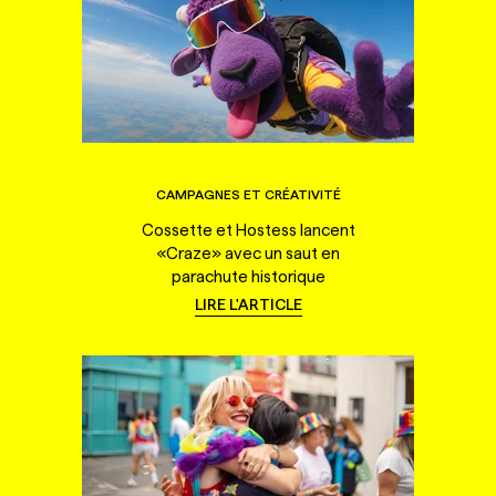
CAMPAGNES ET CRÉATIVITÉ
Cossette et Hostess lancent
«Craze» avec un saut en
parachute historique
LIRE L'ARTICLE