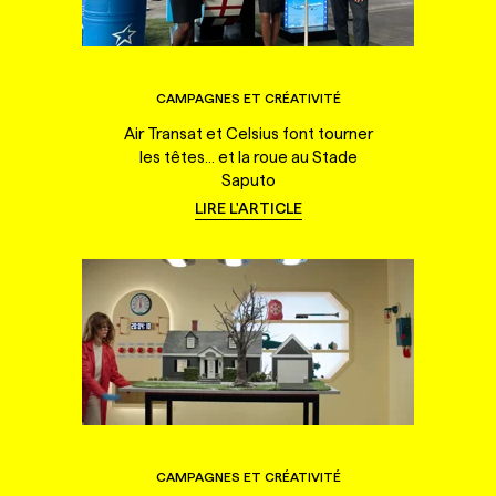
CAMPAGNES ET CRÉATIVITÉ
Air Transat et Celsius font tourner
les têtes... et la roue au Stade
Saputo
LIRE L'ARTICLE
CAMPAGNES ET CRÉATIVITÉ