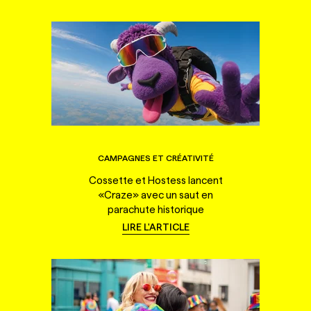
CAMPAGNES ET CRÉATIVITÉ
Cossette et Hostess lancent
«Craze» avec un saut en
parachute historique
LIRE L'ARTICLE