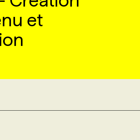
- Création
nu et
ion