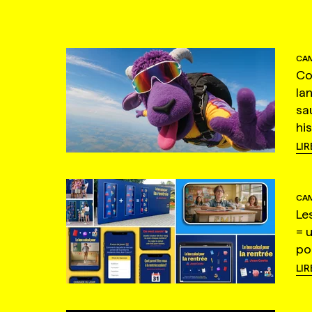
CAM
Co
la
sa
hi
LIR
CAM
Le
= 
po
LIR