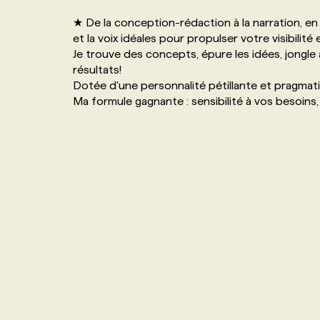
NOS TARIFS
ANNONCEZ AVEC NOUS
★ De la conception-rédaction à la narration, en p
et la voix idéales pour propulser votre visibilit
Je trouve des concepts, épure les idées, jongle
PROGRAMMES DE SUBVENTIONS
résultats!
Dotée d'une personnalité pétillante et pragmatiq
Ma formule gagnante : sensibilité à vos besoins, 
FAQ
ANNONCEZ AVEC NOUS