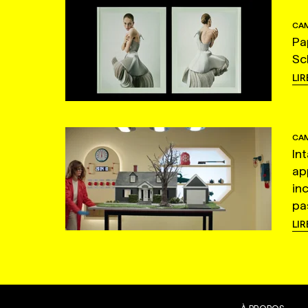
CAM
Pa
Sc
LIR
CAM
In
ap
in
pas
LIR