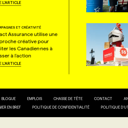
E L'ARTICLE
PAGNES ET CRÉATIVITÉ
tact Assurance utilise une
proche créative pour
citer les Canadien·nes à
ser à l'action
E L'ARTICLE
BLOGUE
EMPLOIS
CHASSE DE TÊTE
CONTACT
A
IER EN BREF
POLITIQUE DE CONFIDENTIALITÉ
POLITIQUE D’U