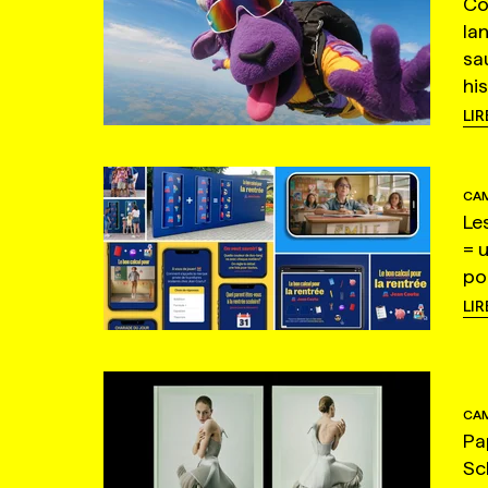
Co
la
sa
hi
LIR
CAM
Le
= 
po
LIR
CAM
Pa
Sc