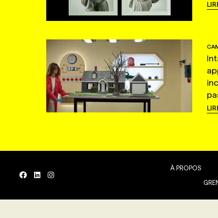
LIR
CAM
In
ap
in
pas
LIR
À PROPOS
GREN