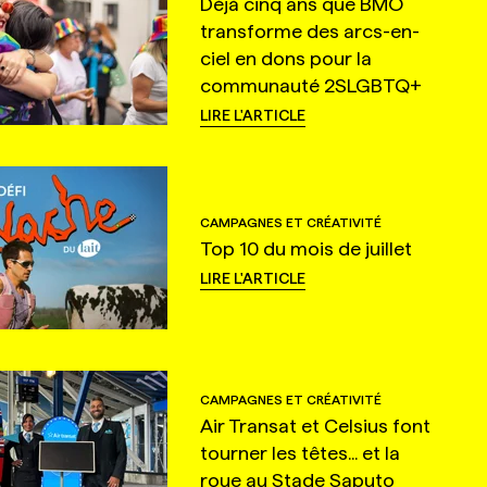
Déjà cinq ans que BMO
transforme des arcs-en-
ciel en dons pour la
communauté 2SLGBTQ+
LIRE L'ARTICLE
CAMPAGNES ET CRÉATIVITÉ
Top 10 du mois de juillet
LIRE L'ARTICLE
CAMPAGNES ET CRÉATIVITÉ
Air Transat et Celsius font
tourner les têtes... et la
roue au Stade Saputo