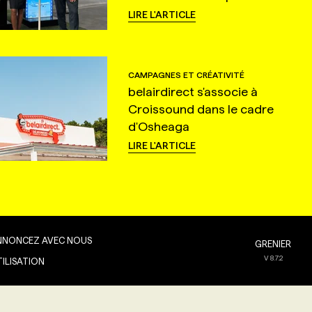
LIRE L'ARTICLE
CAMPAGNES ET CRÉATIVITÉ
belairdirect s'associe à
Croissound dans le cadre
d'Osheaga
LIRE L'ARTICLE
NNONCEZ AVEC NOUS
GRENIER
V
8.7.2
TILISATION