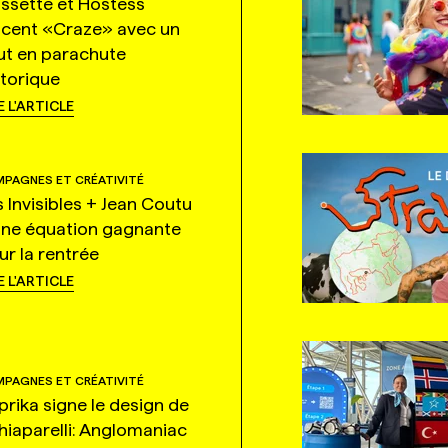
ssette et Hostess
ncent «Craze» avec un
ut en parachute
storique
E L'ARTICLE
PAGNES ET CRÉATIVITÉ
s Invisibles + Jean Coutu
une équation gagnante
ur la rentrée
E L'ARTICLE
PAGNES ET CRÉATIVITÉ
prika signe le design de
hiaparelli: Anglomaniac