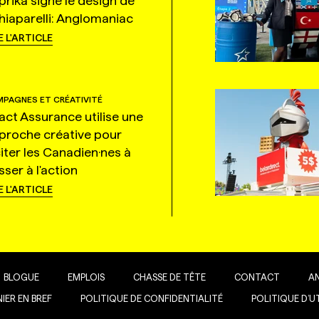
prika signe le design de
hiaparelli: Anglomaniac
E L'ARTICLE
PAGNES ET CRÉATIVITÉ
tact Assurance utilise une
proche créative pour
citer les Canadien·nes à
ser à l'action
E L'ARTICLE
BLOGUE
EMPLOIS
CHASSE DE TÊTE
CONTACT
A
IER EN BREF
POLITIQUE DE CONFIDENTIALITÉ
POLITIQUE D’U