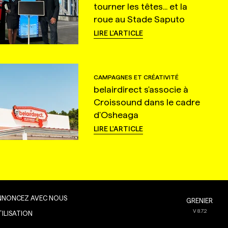
tourner les têtes... et la
roue au Stade Saputo
LIRE L'ARTICLE
CAMPAGNES ET CRÉATIVITÉ
belairdirect s'associe à
Croissound dans le cadre
d'Osheaga
LIRE L'ARTICLE
NNONCEZ AVEC NOUS
GRENIER
V
8.7.2
TILISATION