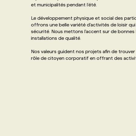
et municipalités pendant l’été.
NOS TARIFS
ANNONCEZ AVEC NOUS
Le développement physique et social des parti
offrons une belle variété d'activités de loisir 
PROGRAMMES DE SUBVENTIONS
sécurité. Nous mettons l'accent sur de bonnes 
installations de qualité.
FAQ
Nos valeurs guident nos projets afin de trouver
rôle de citoyen corporatif en offrant des activi
ANNONCEZ AVEC NOUS