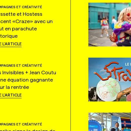
PAGNES ET CRÉATIVITÉ
ssette et Hostess
ncent «Craze» avec un
ut en parachute
storique
E L'ARTICLE
PAGNES ET CRÉATIVITÉ
s Invisibles + Jean Coutu
une équation gagnante
ur la rentrée
E L'ARTICLE
PAGNES ET CRÉATIVITÉ