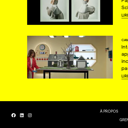
Pa
Sc
LIR
CAM
In
ap
in
pas
LIR
À PROPOS
GREN