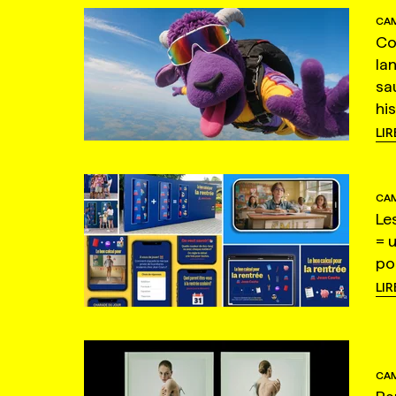
CAM
Co
la
sa
hi
LIR
CAM
Le
= 
po
LIR
CAM