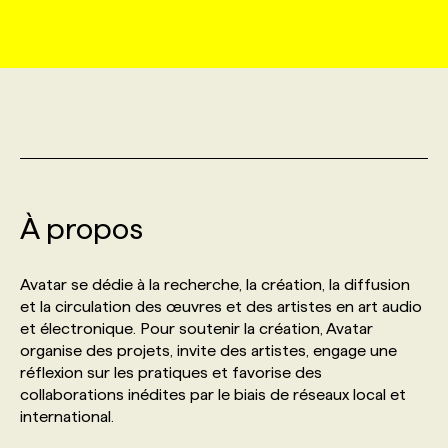
MARKETING ET COMMUNICATION
NOUVEAUX MANDATS
AFFICHEZ UN POSTE / TARIFS
CANDIDAT
BULLETIN RECRUTEMENT
NOS CONFÉRENCES
FORMATIONS
WEB & MÉDIAS SOCIAUX
VOIR LES OFFRES
AFFAIRES DE L'INDUSTRIE
CONSULTER LA CVTHÈQUE
INFOLETTRE PUBLICITÉ
FAQ
NOS FORMATIONS EN LIGNE
CHASSE DE TÊTE
MARKETING DURABLE
PROFIL CANDIDAT
INITIATIVES NUMÉRIQUES
PROFIL ENTREPRISE
ANNONCEZ AVEC NOUS
ANNONCEZ AVEC NOUS
NOS PARCOURS DE FORMATIONS
SERVICE DE CHASSE DE TÊTE
À propos
GEO/SEO
PRIX ET DISTINCTIONS
FAQ
FORMATIONS PERSONNALISÉES
NOS TARIFS
Avatar se dédie à la recherche, la création, la diffusion
ÉVÉNEMENTIEL
TENDANCES
ANNONCEZ AVEC NOUS
et la circulation des œuvres et des artistes en art audio
NOS FORMATEUR‧RICES
NOS EXPERTISES
et électronique. Pour soutenir la création, Avatar
organise des projets, invite des artistes, engage une
NOS AUTEUR‧RICES
POURQUOI CHOISIR NOS FORMATIONS
FAQ
réflexion sur les pratiques et favorise des
collaborations inédites par le biais de réseaux local et
international.
NOS TARIFS
ANNONCEZ AVEC NOUS