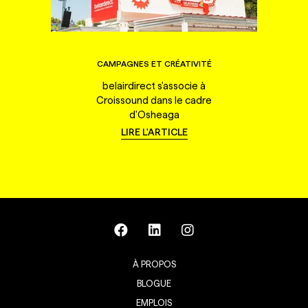
CAMPAGNES ET CRÉATIVITÉ
belairdirect s'associe à
Croissound dans le cadre
d'Osheaga
LIRE L'ARTICLE
À PROPOS
BLOGUE
EMPLOIS