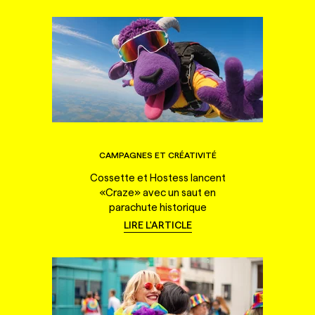
CAMPAGNES ET CRÉATIVITÉ
Cossette et Hostess lancent
«Craze» avec un saut en
parachute historique
LIRE L'ARTICLE