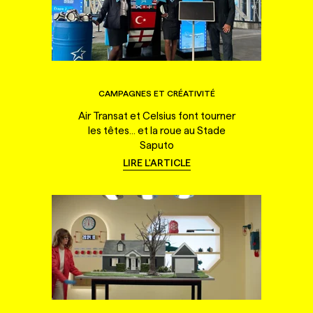
CAMPAGNES ET CRÉATIVITÉ
Air Transat et Celsius font tourner
les têtes... et la roue au Stade
Saputo
LIRE L'ARTICLE