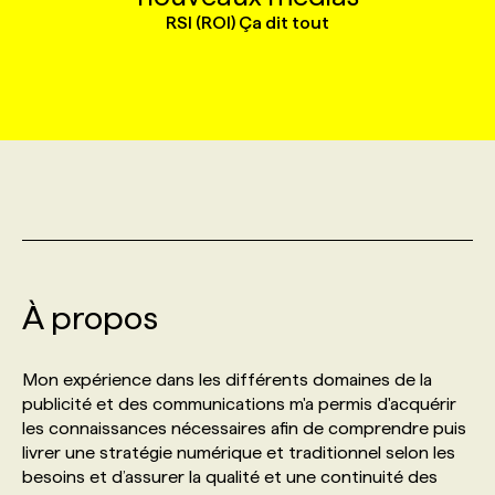
RSI (ROI) Ça dit tout
MARKETING ET COMMUNICATION
NOUVEAUX MANDATS
AFFICHEZ UN POSTE / TARIFS
CANDIDAT
BULLETIN RECRUTEMENT
NOS CONFÉRENCES
FORMATIONS
WEB & MÉDIAS SOCIAUX
VOIR LES OFFRES
AFFAIRES DE L'INDUSTRIE
CONSULTER LA CVTHÈQUE
INFOLETTRE PUBLICITÉ
FAQ
NOS FORMATIONS EN LIGNE
CHASSE DE TÊTE
MARKETING DURABLE
PROFIL CANDIDAT
INITIATIVES NUMÉRIQUES
PROFIL ENTREPRISE
ANNONCEZ AVEC NOUS
ANNONCEZ AVEC NOUS
NOS PARCOURS DE FORMATIONS
SERVICE DE CHASSE DE TÊTE
GEO/SEO
PRIX ET DISTINCTIONS
FAQ
FORMATIONS PERSONNALISÉES
NOS TARIFS
À propos
ÉVÉNEMENTIEL
TENDANCES
ANNONCEZ AVEC NOUS
NOS FORMATEUR‧RICES
NOS EXPERTISES
Mon expérience dans les différents domaines de la
publicité et des communications m'a permis d'acquérir
NOS AUTEUR‧RICES
POURQUOI CHOISIR NOS FORMATIONS
FAQ
les connaissances nécessaires afin de comprendre puis
livrer une stratégie numérique et traditionnel selon les
besoins et d’assurer la qualité et une continuité des
NOS TARIFS
ANNONCEZ AVEC NOUS