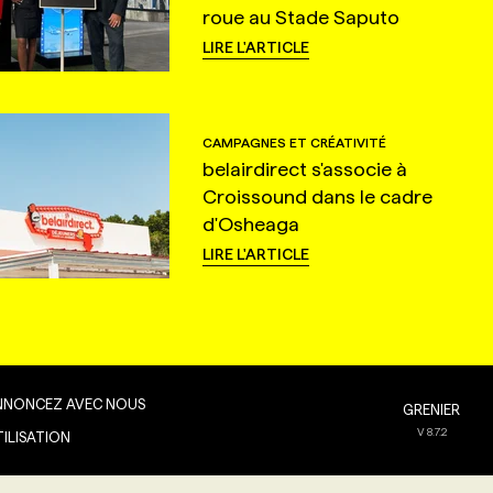
roue au Stade Saputo
LIRE L'ARTICLE
CAMPAGNES ET CRÉATIVITÉ
belairdirect s'associe à
Croissound dans le cadre
d'Osheaga
LIRE L'ARTICLE
NNONCEZ AVEC NOUS
GRENIER
V
8.7.2
TILISATION