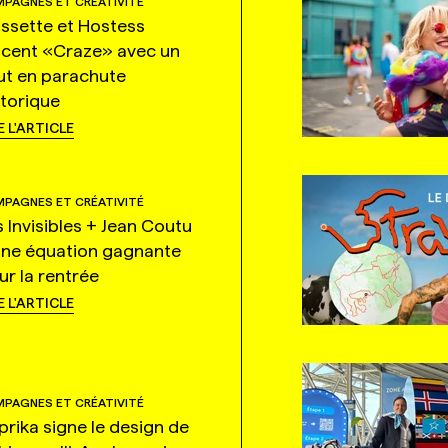
PAGNES ET CRÉATIVITÉ
ssette et Hostess
ncent «Craze» avec un
ut en parachute
storique
E L'ARTICLE
PAGNES ET CRÉATIVITÉ
s Invisibles + Jean Coutu
une équation gagnante
ur la rentrée
E L'ARTICLE
PAGNES ET CRÉATIVITÉ
prika signe le design de