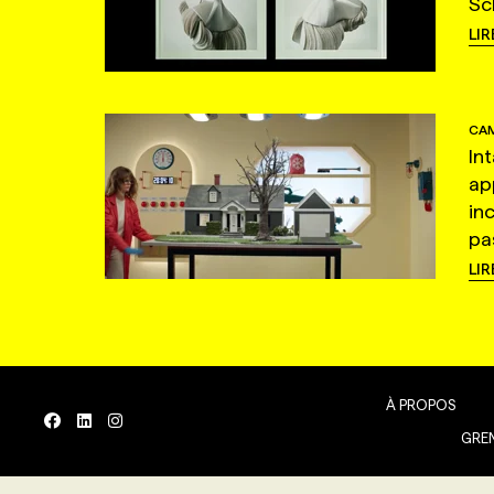
Sc
LIR
CAM
In
ap
in
pas
LIR
À PROPOS
GREN