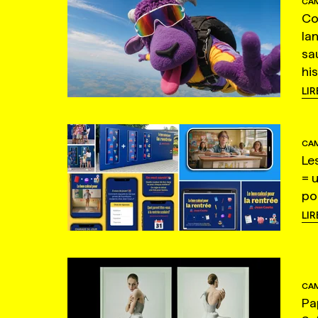
CAM
Co
la
sa
hi
LIR
CAM
Le
= 
po
LIR
CAM
Pa