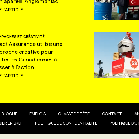
hiaparelli: Anglomaniac
E L'ARTICLE
PAGNES ET CRÉATIVITÉ
tact Assurance utilise une
proche créative pour
citer les Canadien·nes à
ser à l'action
E L'ARTICLE
BLOGUE
EMPLOIS
CHASSE DE TÊTE
CONTACT
A
IER EN BREF
POLITIQUE DE CONFIDENTIALITÉ
POLITIQUE D’U