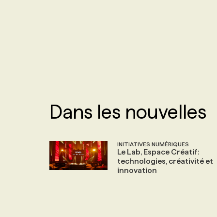
NOS TARIFS
ANNONCEZ AVEC NOUS
PROGRAMMES DE SUBVENTIONS
FAQ
ANNONCEZ AVEC NOUS
Dans les nouvelles
INITIATIVES NUMÉRIQUES
Le Lab, Espace Créatif:
technologies, créativité et
innovation