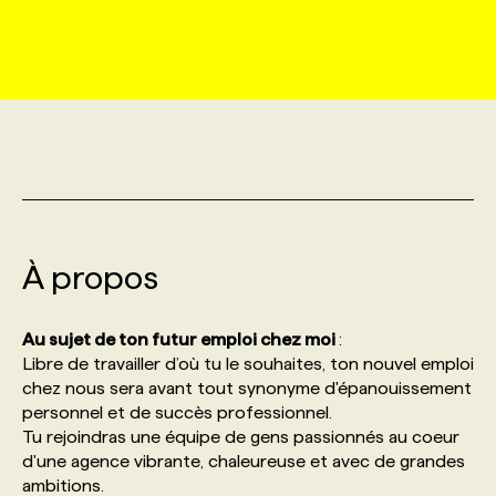
MARKETING ET COMMUNICATION
NOUVEAUX MANDATS
AFFICHEZ UN POSTE / TARIFS
CANDIDAT
BULLETIN RECRUTEMENT
NOS CONFÉRENCES
FORMATIONS
WEB & MÉDIAS SOCIAUX
VOIR LES OFFRES
AFFAIRES DE L'INDUSTRIE
CONSULTER LA CVTHÈQUE
INFOLETTRE PUBLICITÉ
FAQ
NOS FORMATIONS EN LIGNE
CHASSE DE TÊTE
MARKETING DURABLE
PROFIL CANDIDAT
INITIATIVES NUMÉRIQUES
PROFIL ENTREPRISE
ANNONCEZ AVEC NOUS
ANNONCEZ AVEC NOUS
NOS PARCOURS DE FORMATIONS
SERVICE DE CHASSE DE TÊTE
GEO/SEO
À propos
PRIX ET DISTINCTIONS
FAQ
FORMATIONS PERSONNALISÉES
NOS TARIFS
ÉVÉNEMENTIEL
TENDANCES
ANNONCEZ AVEC NOUS
Au sujet de ton futur emploi chez moi
:
NOS FORMATEUR‧RICES
NOS EXPERTISES
Libre de travailler d’où tu le souhaites, ton nouvel emploi
chez nous sera avant tout synonyme d'épanouissement
NOS AUTEUR‧RICES
POURQUOI CHOISIR NOS FORMATIONS
FAQ
personnel et de succès professionnel.
Tu rejoindras une équipe de gens passionnés au coeur
d'une agence vibrante, chaleureuse et avec de grandes
NOS TARIFS
ANNONCEZ AVEC NOUS
ambitions.