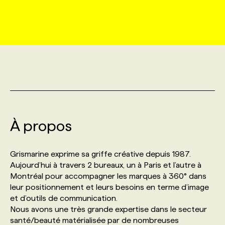
MARKETING ET COMMUNICATION
NOUVEAUX MANDATS
AFFICHEZ UN POSTE / TARIFS
CANDIDAT
BULLETIN RECRUTEMENT
NOS CONFÉRENCES
FORMATIONS
WEB & MÉDIAS SOCIAUX
VOIR LES OFFRES
AFFAIRES DE L'INDUSTRIE
CONSULTER LA CVTHÈQUE
INFOLETTRE PUBLICITÉ
FAQ
NOS FORMATIONS EN LIGNE
CHASSE DE TÊTE
MARKETING DURABLE
PROFIL CANDIDAT
INITIATIVES NUMÉRIQUES
PROFIL ENTREPRISE
ANNONCEZ AVEC NOUS
ANNONCEZ AVEC NOUS
NOS PARCOURS DE FORMATIONS
SERVICE DE CHASSE DE TÊTE
GEO/SEO
À propos
PRIX ET DISTINCTIONS
FAQ
FORMATIONS PERSONNALISÉES
NOS TARIFS
ÉVÉNEMENTIEL
TENDANCES
ANNONCEZ AVEC NOUS
Grismarine exprime sa griffe créative depuis 1987.
NOS FORMATEUR‧RICES
NOS EXPERTISES
Aujourd’hui à travers 2 bureaux, un à Paris et l’autre à
Montréal pour accompagner les marques à 360° dans
NOS AUTEUR‧RICES
POURQUOI CHOISIR NOS FORMATIONS
FAQ
leur positionnement et leurs besoins en terme d’image
et d’outils de communication.
Nous avons une très grande expertise dans le secteur
NOS TARIFS
ANNONCEZ AVEC NOUS
santé/beauté matérialisée par de nombreuses