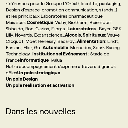
références pour le Groupe L'Oréal ( Identité, packaging,
Design d'espace, promotion communication, stands...)
PROGRAMMES DE SUBVENTIONS
et les principaux Laboratoires pharmaceutique.
Mais aussi
Cosmétique
: Vichy, Biotherm, Beiersdorf,
Shiseido, Roc, Clarins, Filorga...
Laboratoires
: Bayer, GSK,
FAQ
Lilly, Novartis, Expanscience...
Alcools, Spiritueux
: Veuve
Clicquot, Moet Henessy, Bacardy...
Alimentation
: Lindt,
Panzani, Elior, Gü...
Automobile
: Mercedes, Spark Racing
ANNONCEZ AVEC NOUS
Technology...
Institutionnel Evénement
: Stade de
France
Informatique
: Ivalua
Notre accompagnement s’exprime à travers 3 grands
pôles
Un pole strategique
Un pole Design
Un pole realisation et activation
Dans les nouvelles