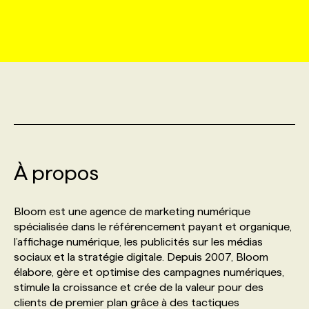
MARKETING ET COMMUNICATION
NOUVEAUX MANDATS
AFFICHEZ UN POSTE / TARIFS
CANDIDAT
BULLETIN RECRUTEMENT
NOS CONFÉRENCES
FORMATIONS
WEB & MÉDIAS SOCIAUX
VOIR LES OFFRES
AFFAIRES DE L'INDUSTRIE
CONSULTER LA CVTHÈQUE
INFOLETTRE PUBLICITÉ
FAQ
NOS FORMATIONS EN LIGNE
CHASSE DE TÊTE
MARKETING DURABLE
PROFIL CANDIDAT
INITIATIVES NUMÉRIQUES
PROFIL ENTREPRISE
ANNONCEZ AVEC NOUS
ANNONCEZ AVEC NOUS
NOS PARCOURS DE FORMATIONS
SERVICE DE CHASSE DE TÊTE
GEO/SEO
À propos
PRIX ET DISTINCTIONS
FAQ
FORMATIONS PERSONNALISÉES
NOS TARIFS
ÉVÉNEMENTIEL
TENDANCES
ANNONCEZ AVEC NOUS
Bloom est une agence de marketing numérique
NOS FORMATEUR‧RICES
NOS EXPERTISES
spécialisée dans le référencement payant et organique,
l’affichage numérique, les publicités sur les médias
NOS AUTEUR‧RICES
POURQUOI CHOISIR NOS FORMATIONS
FAQ
sociaux et la stratégie digitale. Depuis 2007, Bloom
élabore, gère et optimise des campagnes numériques,
stimule la croissance et crée de la valeur pour des
NOS TARIFS
ANNONCEZ AVEC NOUS
clients de premier plan grâce à des tactiques