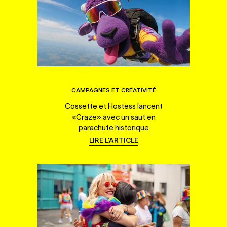
CAMPAGNES ET CRÉATIVITÉ
Cossette et Hostess lancent
«Craze» avec un saut en
parachute historique
LIRE L'ARTICLE