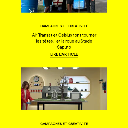
CAMPAGNES ET CRÉATIVITÉ
Air Transat et Celsius font tourner
les têtes... et la roue au Stade
Saputo
LIRE L'ARTICLE
CAMPAGNES ET CRÉATIVITÉ