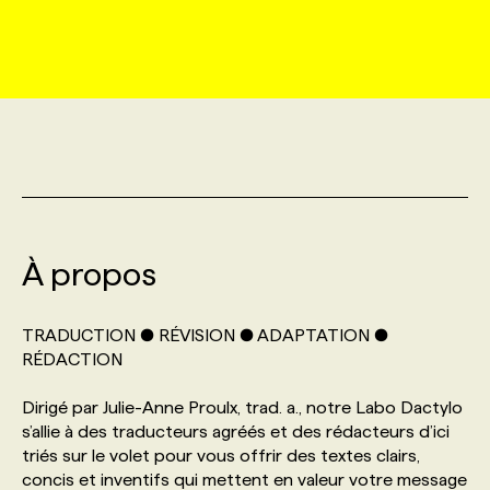
MARKETING ET COMMUNICATION
NOUVEAUX MANDATS
AFFICHEZ UN POSTE / TARIFS
CANDIDAT
BULLETIN RECRUTEMENT
NOS CONFÉRENCES
FORMATIONS
WEB & MÉDIAS SOCIAUX
VOIR LES OFFRES
AFFAIRES DE L'INDUSTRIE
CONSULTER LA CVTHÈQUE
INFOLETTRE PUBLICITÉ
FAQ
NOS FORMATIONS EN LIGNE
CHASSE DE TÊTE
MARKETING DURABLE
PROFIL CANDIDAT
INITIATIVES NUMÉRIQUES
PROFIL ENTREPRISE
ANNONCEZ AVEC NOUS
ANNONCEZ AVEC NOUS
NOS PARCOURS DE FORMATIONS
SERVICE DE CHASSE DE TÊTE
GEO/SEO
À propos
PRIX ET DISTINCTIONS
FAQ
FORMATIONS PERSONNALISÉES
NOS TARIFS
ÉVÉNEMENTIEL
TENDANCES
ANNONCEZ AVEC NOUS
TRADUCTION ● RÉVISION ● ADAPTATION ●
NOS FORMATEUR‧RICES
NOS EXPERTISES
RÉDACTION
NOS AUTEUR‧RICES
POURQUOI CHOISIR NOS FORMATIONS
FAQ
Dirigé par Julie-Anne Proulx, trad. a., notre Labo Dactylo
s’allie à des traducteurs agréés et des rédacteurs d’ici
triés sur le volet pour vous offrir des textes clairs,
NOS TARIFS
ANNONCEZ AVEC NOUS
concis et inventifs qui mettent en valeur votre message