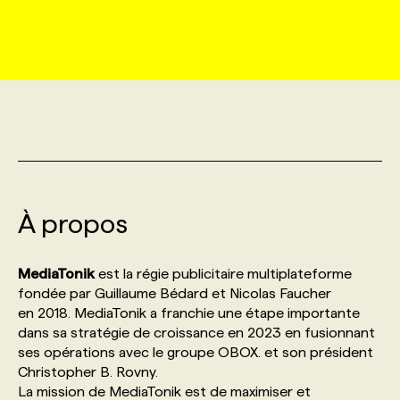
MARKETING ET COMMUNICATION
NOUVEAUX MANDATS
AFFICHEZ UN POSTE / TARIFS
CANDIDAT
BULLETIN RECRUTEMENT
NOS CONFÉRENCES
FORMATIONS
WEB & MÉDIAS SOCIAUX
VOIR LES OFFRES
AFFAIRES DE L'INDUSTRIE
CONSULTER LA CVTHÈQUE
INFOLETTRE PUBLICITÉ
FAQ
NOS FORMATIONS EN LIGNE
CHASSE DE TÊTE
MARKETING DURABLE
PROFIL CANDIDAT
INITIATIVES NUMÉRIQUES
PROFIL ENTREPRISE
ANNONCEZ AVEC NOUS
ANNONCEZ AVEC NOUS
NOS PARCOURS DE FORMATIONS
SERVICE DE CHASSE DE TÊTE
GEO/SEO
À propos
PRIX ET DISTINCTIONS
FAQ
FORMATIONS PERSONNALISÉES
NOS TARIFS
ÉVÉNEMENTIEL
TENDANCES
ANNONCEZ AVEC NOUS
MediaTonik
est la régie publicitaire multiplateforme
NOS FORMATEUR‧RICES
NOS EXPERTISES
fondée par Guillaume Bédard et Nicolas Faucher
en 2018. MediaTonik a franchie une étape importante
NOS AUTEUR‧RICES
POURQUOI CHOISIR NOS FORMATIONS
FAQ
dans sa stratégie de croissance en 2023 en fusionnant
ses opérations avec le groupe OBOX. et son président
Christopher B. Rovny.
NOS TARIFS
ANNONCEZ AVEC NOUS
La mission de MediaTonik est de maximiser et