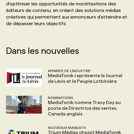
d'optimiser les opportunités de monétisations des
éditeurs de contenu, en créant des solutions médias
PROGRAMMES DE SUBVENTIONS
créatives qui permettent aux annonceurs d’atteindre et
de dépasser leurs objectifs.
FAQ
Dans les nouvelles
ANNONCEZ AVEC NOUS
AFFAIRES DE L'INDUSTRIE
MediaTonik représente le Journal
de Lévis et le Peuple Lotbinière
NOMINATIONS
MediaTonik nomme Tracy Day au
poste de Directrice des ventes,
Canada anglais
NOUVEAUX MANDATS
Trium Médias choisit MediaTonik