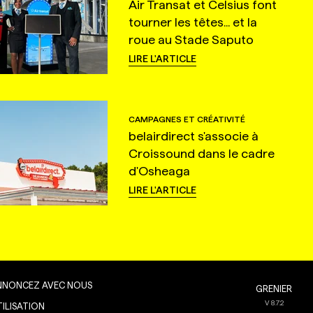
Air Transat et Celsius font
tourner les têtes... et la
roue au Stade Saputo
LIRE L'ARTICLE
CAMPAGNES ET CRÉATIVITÉ
belairdirect s'associe à
Croissound dans le cadre
d'Osheaga
LIRE L'ARTICLE
NNONCEZ AVEC NOUS
GRENIER
V
8.7.2
TILISATION