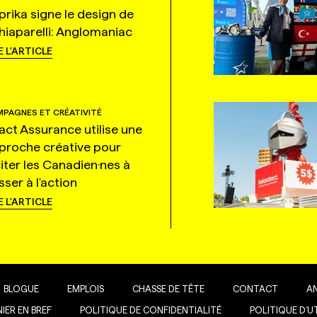
prika signe le design de
hiaparelli: Anglomaniac
E L'ARTICLE
PAGNES ET CRÉATIVITÉ
tact Assurance utilise une
proche créative pour
citer les Canadien·nes à
ser à l'action
E L'ARTICLE
BLOGUE
EMPLOIS
CHASSE DE TÊTE
CONTACT
A
IER EN BREF
POLITIQUE DE CONFIDENTIALITÉ
POLITIQUE D’U