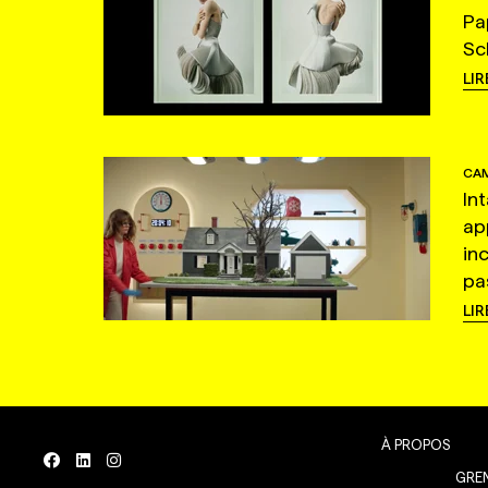
Pa
Sc
LIR
CAM
In
ap
in
pas
LIR
À PROPOS
GREN