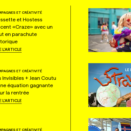
PAGNES ET CRÉATIVITÉ
ssette et Hostess
ncent «Craze» avec un
ut en parachute
storique
E L'ARTICLE
PAGNES ET CRÉATIVITÉ
s Invisibles + Jean Coutu
une équation gagnante
ur la rentrée
E L'ARTICLE
PAGNES ET CRÉATIVITÉ