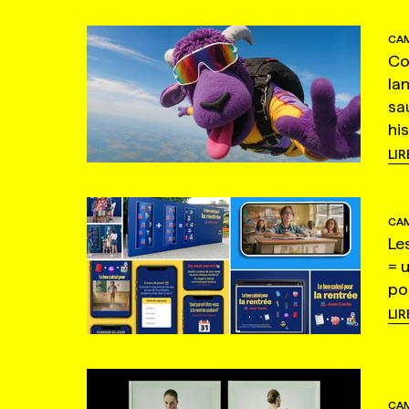
CAM
Co
la
sa
hi
LIR
CAM
Le
= 
po
LIR
CAM