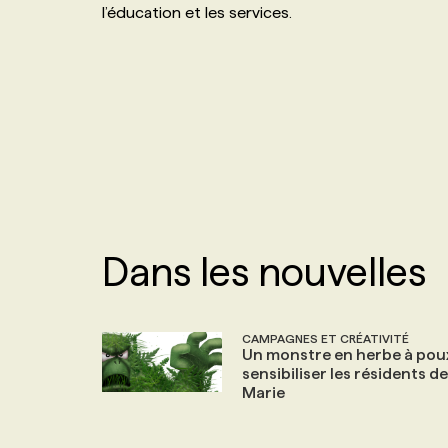
l’éducation et les services.
NOS TARIFS
ANNONCEZ AVEC NOUS
PROGRAMMES DE SUBVENTIONS
FAQ
ANNONCEZ AVEC NOUS
Dans les nouvelles
CAMPAGNES ET CRÉATIVITÉ
Un monstre en herbe à pou
sensibiliser les résidents de
Marie