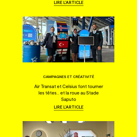
LIRE L'ARTICLE
CAMPAGNES ET CRÉATIVITÉ
Air Transat et Celsius font tourner
les têtes... et la roue au Stade
Saputo
LIRE L'ARTICLE