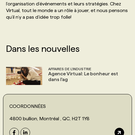
l’organisation d’événements et leurs stratégies. Chez
Virtual, tout le monde a un rôle à jouer, et nous pensons
PROGRAMMES DE SUBVENTIONS
qu’il n’y a pas d’idée trop folle!
FAQ
Dans les nouvelles
ANNONCEZ AVEC NOUS
AFFAIRES DE L'INDUSTRIE
Agence Virtual: Le bonheur est
dans l'ag
COORDONNÉES
4800 bullion, Montréal , QC, H2T 1Y8