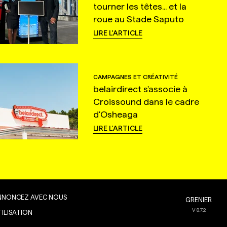
tourner les têtes... et la
roue au Stade Saputo
LIRE L'ARTICLE
CAMPAGNES ET CRÉATIVITÉ
belairdirect s'associe à
Croissound dans le cadre
d'Osheaga
LIRE L'ARTICLE
NNONCEZ AVEC NOUS
GRENIER
V
8.7.2
TILISATION