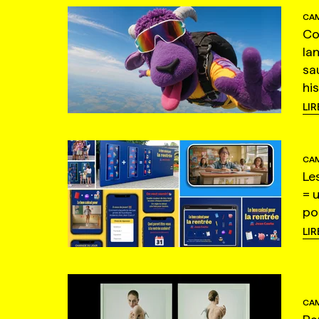
CAM
Co
la
sa
hi
LIR
CAM
Le
= 
po
LIR
CAM