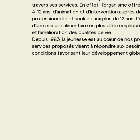
travers ses services. En effet, l'organisme of
NOS TARIFS
ANNONCEZ AVEC NOUS
4-12 ans, d’animation et d’intervention auprès de
professionnelle et scolaire aux plus de 12 ans. L
d’une mesure alimentaire en plus d’être impliqué
PROGRAMMES DE SUBVENTIONS
et l’amélioration des qualités de vie.
Depuis 1983, la jeunesse est au cœur de nos pré
services proposés visent à répondre aux besoins
FAQ
conditions favorisant leur développement globa
ANNONCEZ AVEC NOUS