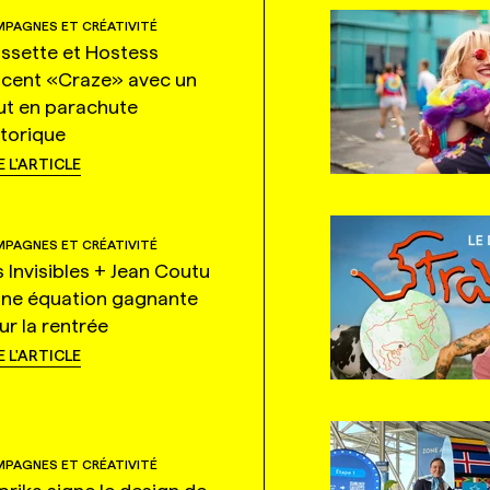
PAGNES ET CRÉATIVITÉ
ssette et Hostess
ncent «Craze» avec un
ut en parachute
storique
E L'ARTICLE
PAGNES ET CRÉATIVITÉ
s Invisibles + Jean Coutu
une équation gagnante
ur la rentrée
E L'ARTICLE
PAGNES ET CRÉATIVITÉ