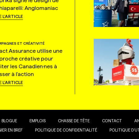
prika signe le design de
hiaparelli: Anglomaniac
E L'ARTICLE
PAGNES ET CRÉATIVITÉ
tact Assurance utilise une
proche créative pour
citer les Canadien·nes à
ser à l'action
E L'ARTICLE
BLOGUE
EMPLOIS
CHASSE DE TÊTE
CONTACT
A
IER EN BREF
POLITIQUE DE CONFIDENTIALITÉ
POLITIQUE D’U