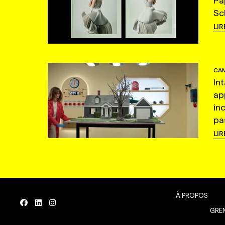
Pa
Sc
LIR
CAM
In
ap
in
pas
LIR
À PROPOS
GREN