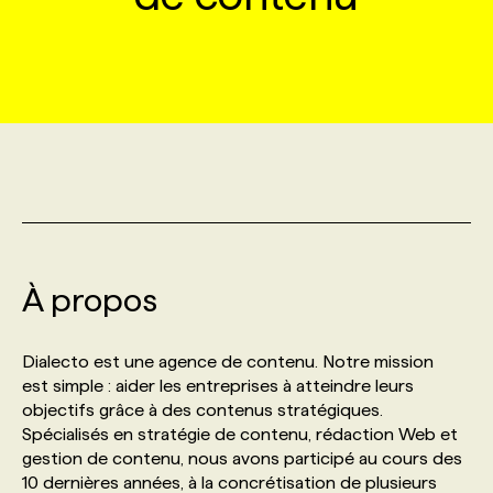
MARKETING ET COMMUNICATION
NOUVEAUX MANDATS
AFFICHEZ UN POSTE / TARIFS
CANDIDAT
BULLETIN RECRUTEMENT
NOS CONFÉRENCES
FORMATIONS
WEB & MÉDIAS SOCIAUX
VOIR LES OFFRES
AFFAIRES DE L'INDUSTRIE
CONSULTER LA CVTHÈQUE
INFOLETTRE PUBLICITÉ
FAQ
NOS FORMATIONS EN LIGNE
CHASSE DE TÊTE
MARKETING DURABLE
PROFIL CANDIDAT
INITIATIVES NUMÉRIQUES
PROFIL ENTREPRISE
ANNONCEZ AVEC NOUS
ANNONCEZ AVEC NOUS
NOS PARCOURS DE FORMATIONS
SERVICE DE CHASSE DE TÊTE
GEO/SEO
PRIX ET DISTINCTIONS
FAQ
FORMATIONS PERSONNALISÉES
NOS TARIFS
À propos
ÉVÉNEMENTIEL
TENDANCES
ANNONCEZ AVEC NOUS
NOS FORMATEUR‧RICES
NOS EXPERTISES
Dialecto est une agence de contenu. Notre mission
est simple : aider les entreprises à atteindre leurs
NOS AUTEUR‧RICES
POURQUOI CHOISIR NOS FORMATIONS
FAQ
objectifs grâce à des contenus stratégiques.
Spécialisés en stratégie de contenu, rédaction Web et
gestion de contenu, nous avons participé au cours des
NOS TARIFS
ANNONCEZ AVEC NOUS
10 dernières années, à la concrétisation de plusieurs