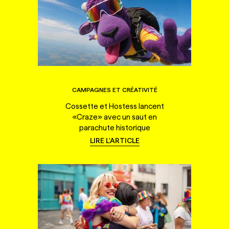
CAMPAGNES ET CRÉATIVITÉ
Cossette et Hostess lancent
«Craze» avec un saut en
parachute historique
LIRE L'ARTICLE