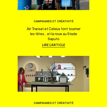
CAMPAGNES ET CRÉATIVITÉ
Air Transat et Celsius font tourner
les têtes... et la roue au Stade
Saputo
LIRE L'ARTICLE
CAMPAGNES ET CRÉATIVITÉ