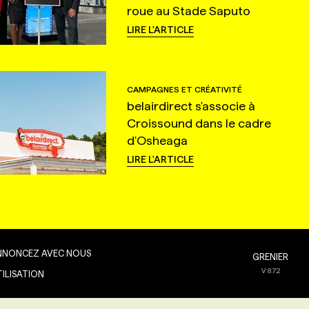
roue au Stade Saputo
LIRE L'ARTICLE
CAMPAGNES ET CRÉATIVITÉ
belairdirect s'associe à
Croissound dans le cadre
d'Osheaga
LIRE L'ARTICLE
NNONCEZ AVEC NOUS
GRENIER
V
8.7.2
TILISATION