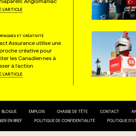
hiaparelli: Anglomaniac
E L'ARTICLE
PAGNES ET CRÉATIVITÉ
tact Assurance utilise une
proche créative pour
citer les Canadien·nes à
ser à l'action
E L'ARTICLE
BLOGUE
EMPLOIS
CHASSE DE TÊTE
CONTACT
A
IER EN BREF
POLITIQUE DE CONFIDENTIALITÉ
POLITIQUE D’U