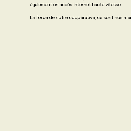
également un accès Internet haute vitesse.
NOS TARIFS
ANNONCEZ AVEC NOUS
La force de notre coopérative, ce sont nos me
PROGRAMMES DE SUBVENTIONS
FAQ
ANNONCEZ AVEC NOUS