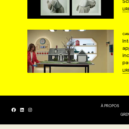
Sc
LIR
CAM
In
ap
in
pas
LIR
À PROPOS
GREN