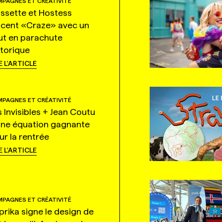
PAGNES ET CRÉATIVITÉ
ssette et Hostess
ncent «Craze» avec un
ut en parachute
storique
E L'ARTICLE
PAGNES ET CRÉATIVITÉ
s Invisibles + Jean Coutu
une équation gagnante
ur la rentrée
E L'ARTICLE
PAGNES ET CRÉATIVITÉ
prika signe le design de