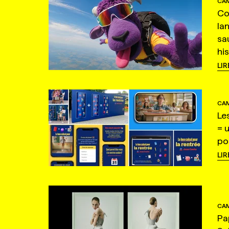
CAM
Co
la
sa
hi
LIR
CAM
Le
= 
po
LIR
CAM
Pa