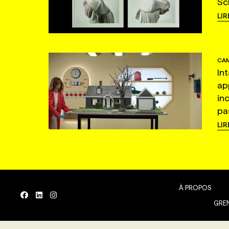
Sc
LIR
CAM
In
ap
in
pas
LIR
À PROPOS
GREN