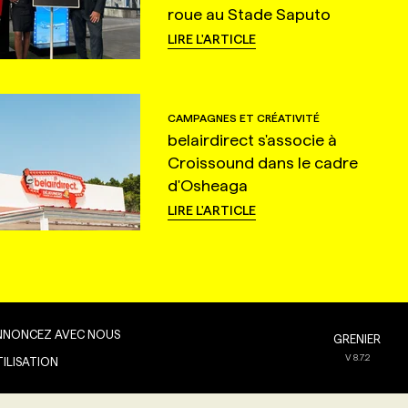
roue au Stade Saputo
LIRE L'ARTICLE
CAMPAGNES ET CRÉATIVITÉ
belairdirect s'associe à
Croissound dans le cadre
d'Osheaga
LIRE L'ARTICLE
NNONCEZ AVEC NOUS
GRENIER
V
8.7.2
TILISATION