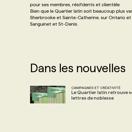
pour ses membres, résifdents et clientèle.
NOS TARIFS
ANNONCEZ AVEC NOUS
Bien que le Quartier latin soit beaucoup plus vas
Sherbrooke et Sainte-Catherine, sur Ontario et
Sanguinet et St-Denis.
PROGRAMMES DE SUBVENTIONS
FAQ
ANNONCEZ AVEC NOUS
Dans les nouvelles
CAMPAGNES ET CRÉATIVITÉ
Le Quartier latin retrouve s
lettres de noblesse