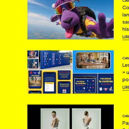
CAM
Co
la
sa
hi
LIR
CAM
Le
= 
po
LIR
CAM
Pa