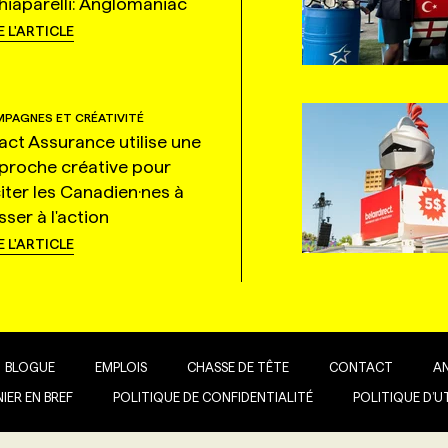
hiaparelli: Anglomaniac
E L'ARTICLE
PAGNES ET CRÉATIVITÉ
tact Assurance utilise une
proche créative pour
citer les Canadien·nes à
ser à l'action
E L'ARTICLE
BLOGUE
EMPLOIS
CHASSE DE TÊTE
CONTACT
A
IER EN BREF
POLITIQUE DE CONFIDENTIALITÉ
POLITIQUE D’U