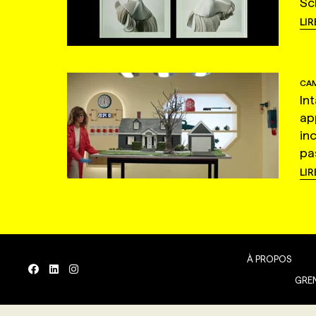
Sc
LIR
CAM
In
ap
in
pas
LIR
À PROPOS
GREN