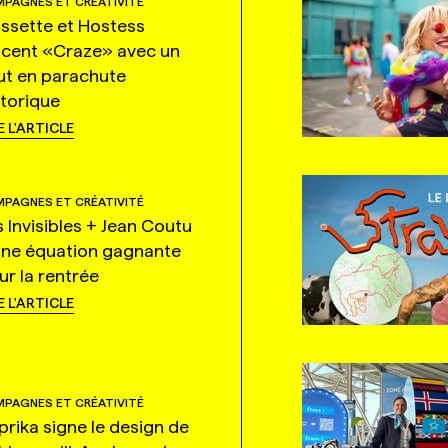
PAGNES ET CRÉATIVITÉ
ssette et Hostess
ncent «Craze» avec un
ut en parachute
storique
E L'ARTICLE
PAGNES ET CRÉATIVITÉ
s Invisibles + Jean Coutu
une équation gagnante
ur la rentrée
E L'ARTICLE
PAGNES ET CRÉATIVITÉ
prika signe le design de