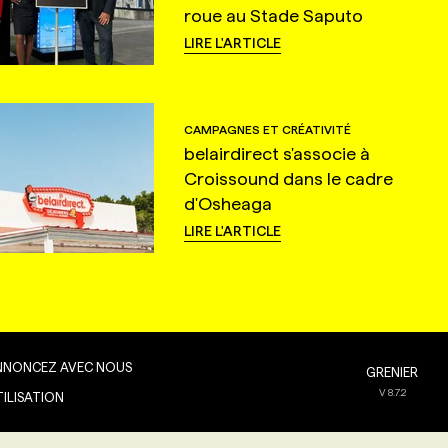
roue au Stade Saputo
LIRE L'ARTICLE
CAMPAGNES ET CRÉATIVITÉ
belairdirect s'associe à
Croissound dans le cadre
d'Osheaga
LIRE L'ARTICLE
NNONCEZ AVEC NOUS
GRENIER
V
8.7.2
TILISATION