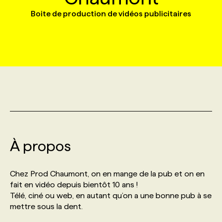
Boite de production de vidéos publicitaires
MARKETING ET COMMUNICATION
NOUVEAUX MANDATS
AFFICHEZ UN POSTE / TARIFS
CANDIDAT
BULLETIN RECRUTEMENT
NOS CONFÉRENCES
FORMATIONS
WEB & MÉDIAS SOCIAUX
VOIR LES OFFRES
AFFAIRES DE L'INDUSTRIE
CONSULTER LA CVTHÈQUE
INFOLETTRE PUBLICITÉ
FAQ
NOS FORMATIONS EN LIGNE
CHASSE DE TÊTE
MARKETING DURABLE
PROFIL CANDIDAT
INITIATIVES NUMÉRIQUES
PROFIL ENTREPRISE
ANNONCEZ AVEC NOUS
ANNONCEZ AVEC NOUS
NOS PARCOURS DE FORMATIONS
SERVICE DE CHASSE DE TÊTE
GEO/SEO
PRIX ET DISTINCTIONS
FAQ
FORMATIONS PERSONNALISÉES
NOS TARIFS
À propos
ÉVÉNEMENTIEL
TENDANCES
ANNONCEZ AVEC NOUS
NOS FORMATEUR‧RICES
NOS EXPERTISES
Chez Prod Chaumont, on en mange de la pub et on en
NOS AUTEUR‧RICES
POURQUOI CHOISIR NOS FORMATIONS
FAQ
fait en vidéo depuis bientôt 10 ans !
Télé, ciné ou web, en autant qu’on a une bonne pub à se
mettre sous la dent.
NOS TARIFS
ANNONCEZ AVEC NOUS