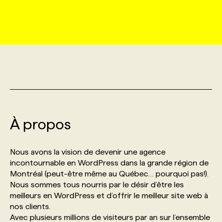
MARKETING ET COMMUNICATION
NOUVEAUX MANDATS
AFFICHEZ UN POSTE / TARIFS
CANDIDAT
BULLETIN RECRUTEMENT
NOS CONFÉRENCES
FORMATIONS
WEB & MÉDIAS SOCIAUX
VOIR LES OFFRES
AFFAIRES DE L'INDUSTRIE
CONSULTER LA CVTHÈQUE
INFOLETTRE PUBLICITÉ
FAQ
NOS FORMATIONS EN LIGNE
CHASSE DE TÊTE
MARKETING DURABLE
PROFIL CANDIDAT
INITIATIVES NUMÉRIQUES
PROFIL ENTREPRISE
ANNONCEZ AVEC NOUS
ANNONCEZ AVEC NOUS
NOS PARCOURS DE FORMATIONS
SERVICE DE CHASSE DE TÊTE
GEO/SEO
À propos
PRIX ET DISTINCTIONS
FAQ
FORMATIONS PERSONNALISÉES
NOS TARIFS
ÉVÉNEMENTIEL
TENDANCES
ANNONCEZ AVEC NOUS
Nous avons la vision de devenir une agence
NOS FORMATEUR‧RICES
NOS EXPERTISES
incontournable en WordPress dans la grande région de
Montréal (peut-être même au Québec… pourquoi pas!).
NOS AUTEUR‧RICES
POURQUOI CHOISIR NOS FORMATIONS
FAQ
Nous sommes tous nourris par le désir d’être les
meilleurs en WordPress et d’offrir le meilleur site web à
nos clients.
NOS TARIFS
ANNONCEZ AVEC NOUS
Avec plusieurs millions de visiteurs par an sur l’ensemble