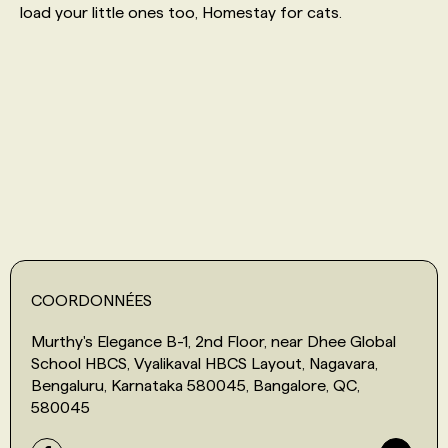
load your little ones too, Homestay for cats.
PROGRAMMES DE SUBVENTIONS
FAQ
ANNONCEZ AVEC NOUS
COORDONNÉES
Murthy's Elegance B-1, 2nd Floor, near Dhee Global
School HBCS, Vyalikaval HBCS Layout, Nagavara,
Bengaluru, Karnataka 580045, Bangalore, QC,
580045