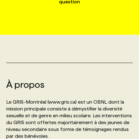
question
MARKETING ET COMMUNICATION
NOUVEAUX MANDATS
AFFICHEZ UN POSTE / TARIFS
CANDIDAT
BULLETIN RECRUTEMENT
NOS CONFÉRENCES
FORMATIONS
WEB & MÉDIAS SOCIAUX
VOIR LES OFFRES
AFFAIRES DE L'INDUSTRIE
CONSULTER LA CVTHÈQUE
INFOLETTRE PUBLICITÉ
FAQ
NOS FORMATIONS EN LIGNE
CHASSE DE TÊTE
MARKETING DURABLE
PROFIL CANDIDAT
INITIATIVES NUMÉRIQUES
PROFIL ENTREPRISE
ANNONCEZ AVEC NOUS
ANNONCEZ AVEC NOUS
NOS PARCOURS DE FORMATIONS
SERVICE DE CHASSE DE TÊTE
GEO/SEO
PRIX ET DISTINCTIONS
FAQ
FORMATIONS PERSONNALISÉES
NOS TARIFS
À propos
ÉVÉNEMENTIEL
TENDANCES
ANNONCEZ AVEC NOUS
NOS FORMATEUR‧RICES
NOS EXPERTISES
Le GRIS-Montréal (www.gris.ca) est un OBNL dont la
mission principale consiste à démystifier la diversité
NOS AUTEUR‧RICES
POURQUOI CHOISIR NOS FORMATIONS
FAQ
sexuelle et de genre en milieu scolaire. Les interventions
du GRIS sont offertes majoritairement à des jeunes de
niveau secondaire sous forme de témoignages rendus
NOS TARIFS
ANNONCEZ AVEC NOUS
par des bénévoles.