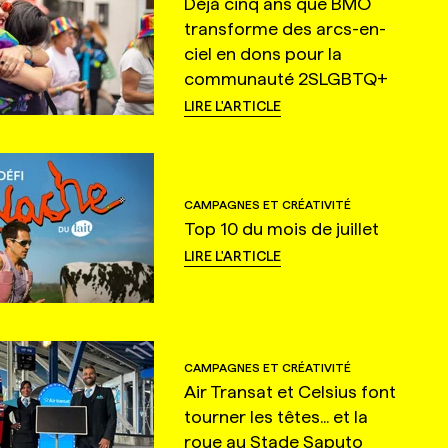
Déjà cinq ans que BMO
transforme des arcs-en-
ciel en dons pour la
communauté 2SLGBTQ+
LIRE L'ARTICLE
CAMPAGNES ET CRÉATIVITÉ
Top 10 du mois de juillet
LIRE L'ARTICLE
CAMPAGNES ET CRÉATIVITÉ
Air Transat et Celsius font
tourner les têtes... et la
roue au Stade Saputo