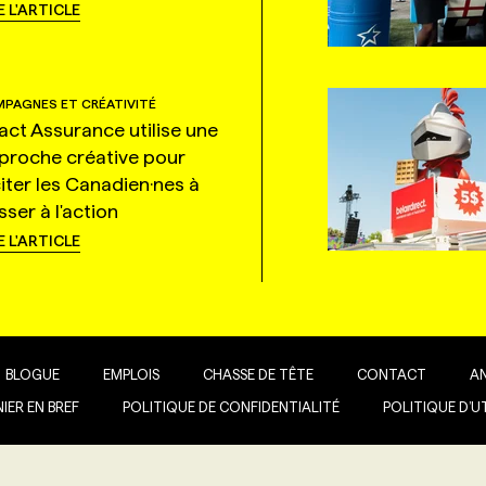
E L'ARTICLE
PAGNES ET CRÉATIVITÉ
tact Assurance utilise une
proche créative pour
citer les Canadien·nes à
ser à l'action
E L'ARTICLE
BLOGUE
EMPLOIS
CHASSE DE TÊTE
CONTACT
A
IER EN BREF
POLITIQUE DE CONFIDENTIALITÉ
POLITIQUE D’U