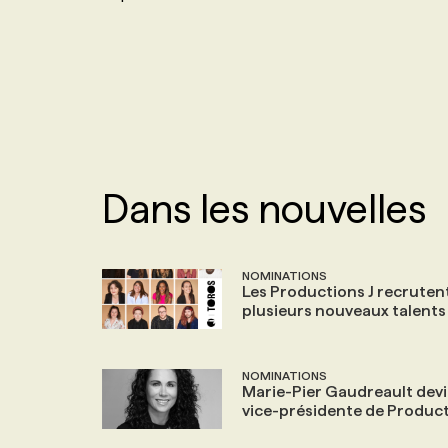
NOS TARIFS
ANNONCEZ AVEC NOUS
PROGRAMMES DE SUBVENTIONS
FAQ
Dans les nouvelles
ANNONCEZ AVEC NOUS
NOMINATIONS
Les Productions J recruten
plusieurs nouveaux talents
NOMINATIONS
Marie-Pier Gaudreault dev
vice-présidente de Product