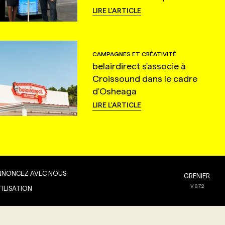
LIRE L'ARTICLE
CAMPAGNES ET CRÉATIVITÉ
belairdirect s'associe à
Croissound dans le cadre
d'Osheaga
LIRE L'ARTICLE
NNONCEZ AVEC NOUS
GRENIER
V
8.7.2
TILISATION