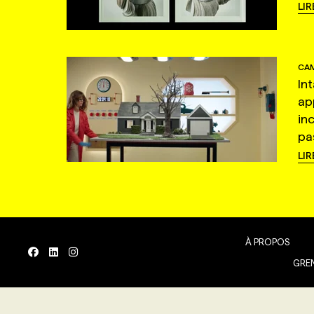
LIR
CAM
In
ap
in
pas
LIR
À PROPOS
GREN