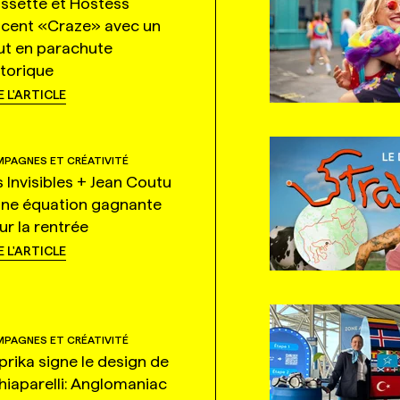
ssette et Hostess
ncent «Craze» avec un
ut en parachute
storique
E L'ARTICLE
PAGNES ET CRÉATIVITÉ
s Invisibles + Jean Coutu
une équation gagnante
ur la rentrée
E L'ARTICLE
PAGNES ET CRÉATIVITÉ
prika signe le design de
hiaparelli: Anglomaniac