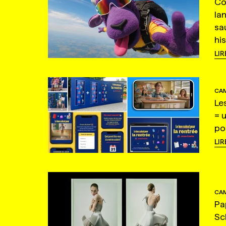
Co
la
sa
hi
LIR
CAM
Le
= 
po
LIR
CAM
Pa
Sc