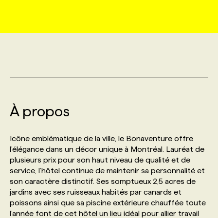
MARKETING ET COMMUNICATION
NOUVEAUX MANDATS
AFFICHEZ UN POSTE / TARIFS
CANDIDAT
BULLETIN RECRUTEMENT
NOS CONFÉRENCES
FORMATIONS
WEB & MÉDIAS SOCIAUX
VOIR LES OFFRES
AFFAIRES DE L'INDUSTRIE
CONSULTER LA CVTHÈQUE
INFOLETTRE PUBLICITÉ
FAQ
NOS FORMATIONS EN LIGNE
CHASSE DE TÊTE
MARKETING DURABLE
PROFIL CANDIDAT
INITIATIVES NUMÉRIQUES
PROFIL ENTREPRISE
ANNONCEZ AVEC NOUS
ANNONCEZ AVEC NOUS
NOS PARCOURS DE FORMATIONS
SERVICE DE CHASSE DE TÊTE
À propos
GEO/SEO
PRIX ET DISTINCTIONS
FAQ
FORMATIONS PERSONNALISÉES
NOS TARIFS
Icône emblématique de la ville, le Bonaventure offre
ÉVÉNEMENTIEL
TENDANCES
ANNONCEZ AVEC NOUS
l’élégance dans un décor unique à Montréal. Lauréat de
NOS FORMATEUR‧RICES
NOS EXPERTISES
plusieurs prix pour son haut niveau de qualité et de
service, l’hôtel continue de maintenir sa personnalité et
NOS AUTEUR‧RICES
POURQUOI CHOISIR NOS FORMATIONS
FAQ
son caractère distinctif. Ses somptueux 2,5 acres de
jardins avec ses ruisseaux habités par canards et
poissons ainsi que sa piscine extérieure chauffée toute
NOS TARIFS
ANNONCEZ AVEC NOUS
l’année font de cet hôtel un lieu idéal pour allier travail