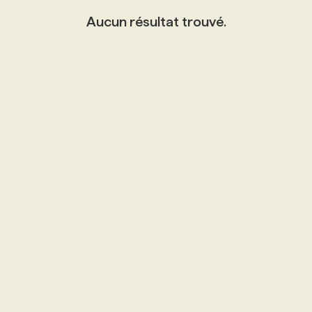
Aucun résultat trouvé.
PROGRAMMES DE SUBVENTIONS
FAQ
ANNONCEZ AVEC NOUS