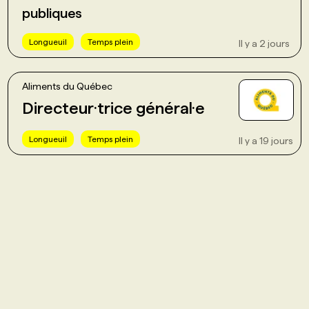
publiques
PROGRAMMES DE SUBVENTIONS
Longueuil
Temps plein
Il y a 2 jours
FAQ
Aliments du Québec
Directeur·trice général·e
ANNONCEZ AVEC NOUS
Longueuil
Temps plein
Il y a 19 jours