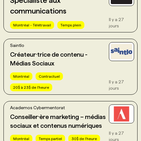
Specialiste aux
communications
Il y a 27
Montréal - Télétravail
Temps plein
jours
Saintlo
Créateur·trice de contenu -
Médias Sociaux
Montréal
Contractuel
Il y a 27
20$ à 23$ de l'heure
jours
Academos Cybermentorat
Conseiller·ère marketing – médias
sociaux et contenus numériques
Il y a 27
Montréal
Temps partiel
30$ de l'heure
jours