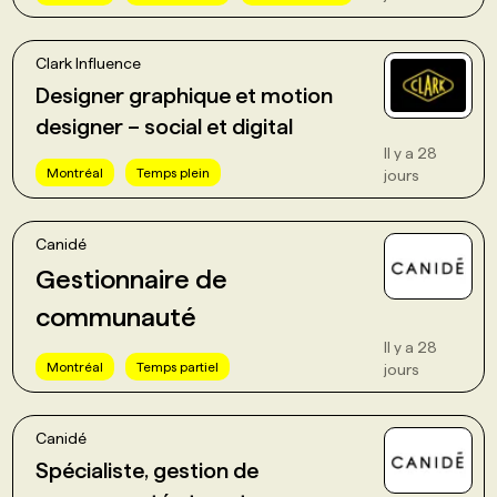
Clark Influence
Designer graphique et motion
designer – social et digital
Il y a 28
Montréal
Temps plein
jours
Canidé
Gestionnaire de
communauté
Il y a 28
Montréal
Temps partiel
jours
Canidé
Spécialiste, gestion de