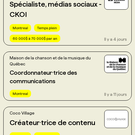
Spécialiste, médias sociaux -
CKOI
Montreal
Temps plein
60 000$ à 70 000$ par an
Il y a 4 jours
Maison de la chanson et de la musique du
Québec
Coordonnateur·trice des
communications
Montreal
Il y a 11 jours
Coco Village
Créateur·trice de contenu