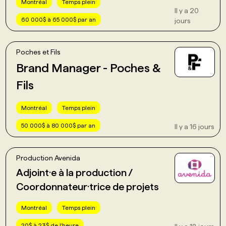
Montréal
Temps plein
Il y a 20
60 000$ à 65 000$ par an
jours
Poches et Fils
Brand Manager - Poches &
Fils
Montréal
Temps plein
50 000$ à 80 000$ par an
Il y a 16 jours
Production Avenida
Adjoint·e à la production /
Coordonnateur·trice de projets
Montréal
Temps plein
20$ à 23$ de l'heure