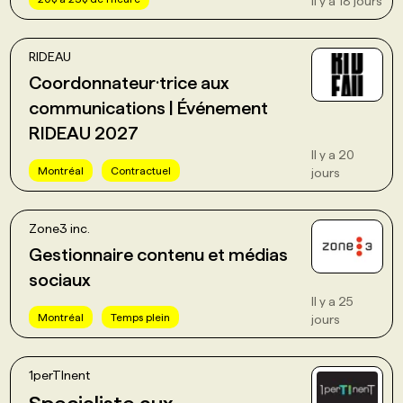
Il y a 18 jours
RIDEAU
Coordonnateur·trice aux
communications | Événement
RIDEAU 2027
Il y a 20
Montréal
Contractuel
jours
Zone3 inc.
Gestionnaire contenu et médias
sociaux
Il y a 25
Montréal
Temps plein
jours
1perTInent