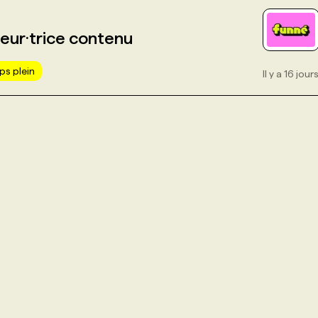
ur·trice contenu
s plein
Il y a 16 jour